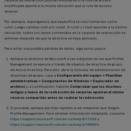
carpeta de redirección podrían eliminarse si la ruta de acceso
modificada apunta a la misma ubicación que la ruta de acceso
anterior.
Por ejemplo, supongamos que especifica la ruta Contactos como
ruta1. Luego cambia ruta1 por ruta2. Si ruta1 y ruta2 apuntan a la misma
ubicación, todos los datos contenidos en la carpeta de redirección se
eliminan después de que la directiva se haya aplicado.
Para evitar una posible pérdida de datos, siga estos pasos:
Aplique la directiva de Microsoft a las máquinas en las que Profile
Management se ejecuta a través de objetos de directiva de grupo
de Active Directory. Para ello, abra la Consola de administración de
directivas de grupo, vaya a
Configuración del equipo > Plantillas
administrativas > Componentes de Windows > Explorador de
archivos
y, a continuación, habilite
Comprobar que los destinos
antiguo y nuevo de la redirección de carpetas apuntan al mismo
recurso compartido antes de realizar la redirección
.
Si procede, aplique parches rápidos a las máquinas que tengan
Profile Management. Para obtener información detallada, consulte
https://support.microsoft.com/en-us/help/977229
y
https://support.microsoft.com/en-us/help/2799904
.