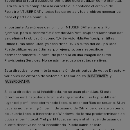
Especifica la ruta a cualquier perfil que quiera utilizar como plantilla.
Esta es la ruta completa a la carpeta que contiene el archivo de
Registro NTUSER.DAT y todas las carpetas y los archivos necesarios
para el perfil de plantilla.
Importante: Asegúrese de no incluir NTUSER.DAT en la ruta. Por
ejemplo, para el archivo \\MiServidor\MisPerfiles\plantillas\ntuser.dat,
se definiría la ubicación como \\MiServidor\MisPerfiles\plantillas.
Utilice rutas absolutas, ya sean rutas UNC o rutas del equipo local.
Puede utilizar estas últimas, por ejemplo, para especificar
permanentemente un perfil de plantilla en una imagen de Citrix
Provisioning Services. No se admite el uso de rutas relativas.
Esta directiva no permite la expansión de atributos de Active Directory,
variables de entorno de sistema ni las variables
%USERNAME%
y
%USERDOMAIN%
.
Si esta directiva está inhabilitada, no se usan plantillas. Si esta
directiva está habilitada, Profile Management utiliza la plantilla en
lugar del perfil predeterminado local al crear perfiles de usuario. Si un
usuario no tiene ningún perfil de usuario de Citrix, pero existe un perfil
de usuario local o itinerante de Windows, de forma predeterminada se
utiliza el perfil local. Y el perfil local se migra al almacén de usuarios,
si esta directiva no está inhabilitada. Puede cambiar este