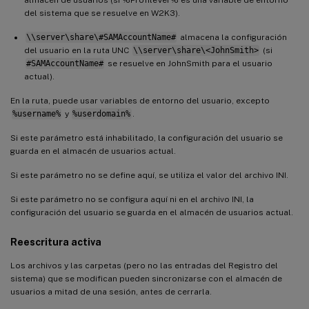
del sistema que se resuelve en W2K3).
\\server\share\#SAMAccountName#
almacena la configuración
del usuario en la ruta UNC
\\server\share\<JohnSmith>
(si
#SAMAccountName#
se resuelve en JohnSmith para el usuario
actual).
En la ruta, puede usar variables de entorno del usuario, excepto
%username%
y
%userdomain%
.
Si este parámetro está inhabilitado, la configuración del usuario se
guarda en el almacén de usuarios actual.
Si este parámetro no se define aquí, se utiliza el valor del archivo INI.
Si este parámetro no se configura aquí ni en el archivo INI, la
configuración del usuario se guarda en el almacén de usuarios actual.
Reescritura activa
Los archivos y las carpetas (pero no las entradas del Registro del
sistema) que se modifican pueden sincronizarse con el almacén de
usuarios a mitad de una sesión, antes de cerrarla.