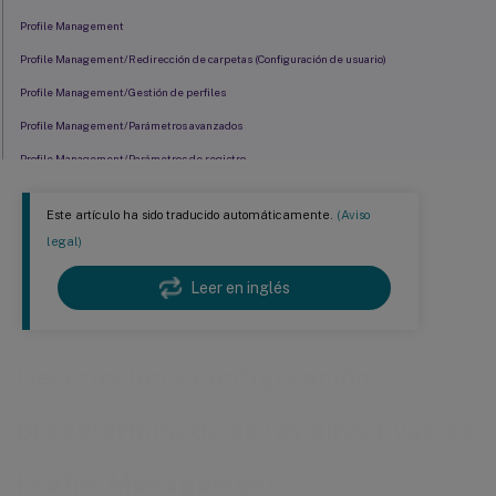
Profile Management
Profile Management/Redirección de carpetas (Configuración de usuario)
Profile Management/Gestión de perfiles
Profile Management/Parámetros avanzados
Profile Management/Parámetros de registro
Profile Management\Registro del sistema
Este artículo ha sido traducido automáticamente.
(Aviso
Profile Management/Sistema de archivos
legal)
Profile Management/Sistema de archivos/Sincronización
Leer en inglés
Profile Management/Perfiles de usuario de streaming
Profile Management/Configuración multiplataforma
Parámetros de optimización de Profile Management\Citrix Virtual Apps
Descripción y configuración
predeterminada de las directivas de
Profile Management