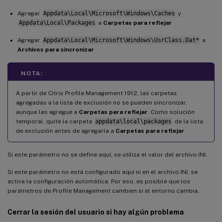
Agregar
Appdata\Local\Microsoft\Windows\Caches
y
Appdata\Local\Packages
a
Carpetas para reflejar
Agregar
Appdata\Local\Microsoft\Windows\UsrClass.Dat*
a
Archivos para sincronizar
NOTA:
A partir de Citrix Profile Management 1912, las carpetas
agregadas a la lista de exclusión no se pueden sincronizar,
aunque las agregue a
Carpetas para reflejar
. Como solución
temporal, quite la carpeta
appdata\local\packages
de la lista
de exclusión antes de agregarla a
Carpetas para reflejar
.
Si este parámetro no se define aquí, se utiliza el valor del archivo INI.
Si este parámetro no está configurado aquí ni en el archivo INI, se
activa la configuración automática. Por eso, es posible que los
parámetros de Profile Management cambien si el entorno cambia.
Cerrar la sesión del usuario si hay algún problema