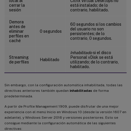
local al
Citrix Virtual Desktops no
cerrar la
está instalado; de lo
sesión
contrario, habilitado.
Demora
60 segundos si los cambios
antes de
del usuario no son
eliminar
0 segundos
persistentes; de lo
perfiles en
contrario, 0 segundos.
caché
Inhabilitado
si el disco
Streaming
Personal vDisk se está
Habilitado
de perfiles
utilizando; de lo contrario,
habilitado.
Sin embargo, con la configuración automática inhabilitada, todas las
directivas anteriores también quedan
inhabilitadas
de forma
predeterminada.
A partir de Profile Management 1909, puede disfrutar de una mejor
experiencia con el menú Inicio en Windows 10 (desde la versión 1607 en
adelante), y Windows Server 2016 y versiones posteriores. Esto se
consigue mediante la configuración automática de las siguientes
directivas: