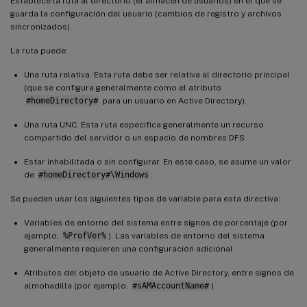
Establece la ruta al directorio (el almacén de usuarios) en el que se
guarda la configuración del usuario (cambios de registro y archivos
sincronizados).
La ruta puede:
Una ruta relativa. Esta ruta debe ser relativa al directorio principal
(que se configura generalmente como el atributo
#homeDirectory#
para un usuario en Active Directory).
Una ruta UNC. Esta ruta especifica generalmente un recurso
compartido del servidor o un espacio de nombres DFS.
Estar inhabilitada o sin configurar. En este caso, se asume un valor
de
#homeDirectory#\Windows
.
Se pueden usar los siguientes tipos de variable para esta directiva:
Variables de entorno del sistema entre signos de porcentaje (por
ejemplo,
%ProfVer%
). Las variables de entorno del sistema
generalmente requieren una configuración adicional.
Atributos del objeto de usuario de Active Directory, entre signos de
almohadilla (por ejemplo,
#sAMAccountName#
).