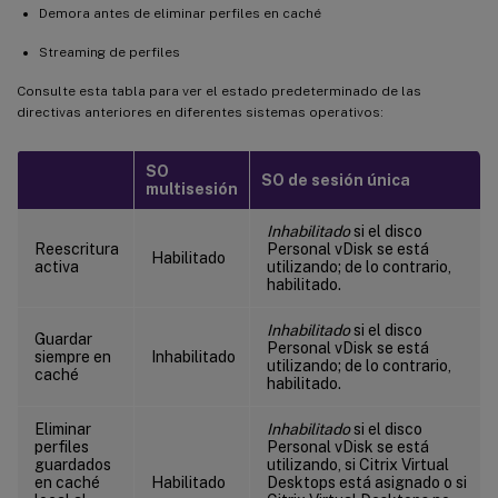
Demora antes de eliminar perfiles en caché
Streaming de perfiles
Consulte esta tabla para ver el estado predeterminado de las
directivas anteriores en diferentes sistemas operativos:
SO
SO de sesión única
multisesión
Inhabilitado
si el disco
Reescritura
Personal vDisk se está
Habilitado
activa
utilizando; de lo contrario,
habilitado.
Inhabilitado
si el disco
Guardar
Personal vDisk se está
siempre en
Inhabilitado
utilizando; de lo contrario,
caché
habilitado.
Eliminar
Inhabilitado
si el disco
perfiles
Personal vDisk se está
guardados
utilizando, si Citrix Virtual
en caché
Habilitado
Desktops está asignado o si