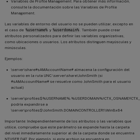
Variables de Profile Management. Para obtener más información,
consulte la documentación sobre las Variables de Profile
Management.
Las variables de entorno del usuario no se pueden utilizar, excepto en
el caso de
%username%
y
%userdomain%
. También puede crear
atributos personalizados para definir las variables organizativas,
como ubicaciones o usuarios. Los atributos distinguen mayúsculas y
minúsculas.
Ejemplos:
\server\share#sAMAccountName# almacena la configuración del
usuario en la ruta UNC \server\share\JohnSmith (si
#sAMAccountName# se resuelve como JohnSmith para el usuario
actual)
\server\profiles$%USERNAME%.%USERDOMAIN%!CTX_OSNAME!!CTX_
podría expandirse a
\server\profiles$\JohnSmith.DOMAINCONTROLLER1\Win8x64
Importante: Independientemente de los atributos o las variables que
utilice, compruebe que este parámetro se expande hasta la carpeta
del nivel inmediatamente superior al de la carpeta donde se encuentra
NTUSER.DAT. Por ejemplo, si este archivo se encuentra en