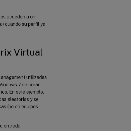
rios acceden a un
a) cuando su perfil ya
ix Virtual
 Management utilizadas
s Windows 7 se crean
ios. En este ejemplo,
das aleatorias y se
icas (no en equipos
 o entrada