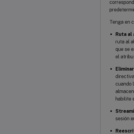
correspondi
predetermi
Tenga en cu
Ruta al
ruta al
que se e
el atri
Eliminar
directiv
cuando l
almacena
habilite 
Streami
sesión e
Reescri