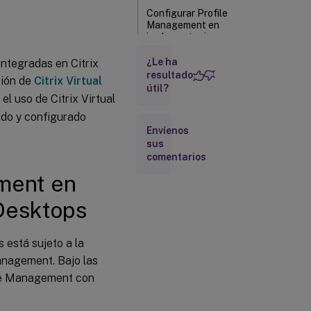
Configurar Profile
Management en
implementaciones
de Citrix Virtual
¿Le ha
ntegradas en Citrix
Desktops
resultado
ción de
Citrix Virtual
Configurar Profile
útil?
el uso de Citrix Virtual
Management en
implementaciones
do y configurado
de discos
Envíenos
Personal vDisk
sus
comentarios
Aplicaciones
ement en
Windows:
Tienda
 Desktops
Microsoft
 está sujeto a la
Configuraciones
de ejemplo para
Management. Bajo las
Citrix Virtual
ile Management con
Desktops
Citrix/Profile