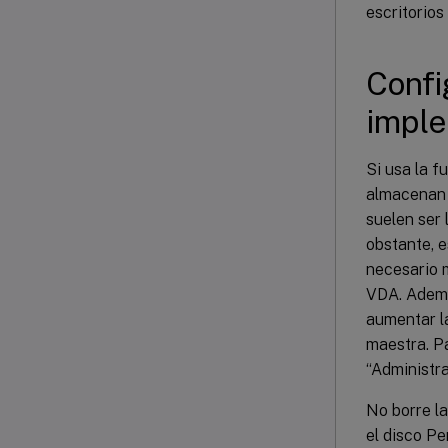
escritorios 
Confi
imple
Si usa la f
almacenan e
suelen ser 
obstante, e
necesario m
VDA. Ademá
aumentar l
maestra. P
“Administra
No borre la
el disco Pe