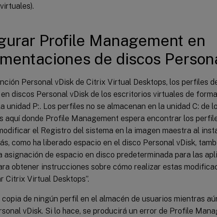
virtuales).
gurar Profile Management en
mentaciones de discos Persona
unción Personal vDisk de Citrix Virtual Desktops, los perfiles d
n discos Personal vDisk de los escritorios virtuales de form
la unidad P:. Los perfiles no se almacenan en la unidad C: de l
s aquí donde Profile Management espera encontrar los perfile
odificar el Registro del sistema en la imagen maestra al insta
s, como ha liberado espacio en el disco Personal vDisk, tamb
a asignación de espacio en disco predeterminada para las apl
ara obtener instrucciones sobre cómo realizar estas modifica
r Citrix Virtual Desktops”.
 copia de ningún perfil en el almacén de usuarios mientras a
rsonal vDisk. Si lo hace, se producirá un error de Profile Ma