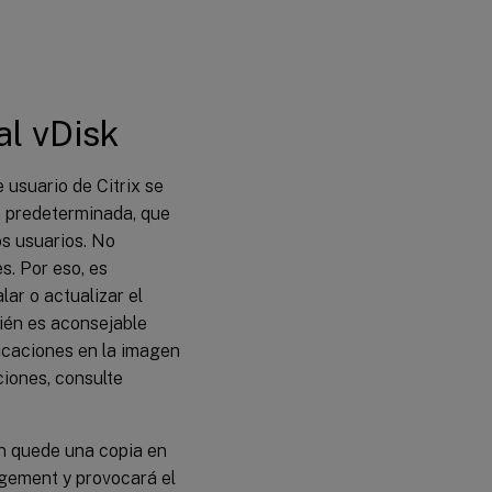
l vDisk
e usuario de Citrix se
a predeterminada, que
os usuarios. No
s. Por eso, es
lar o actualizar el
ién es aconsejable
icaciones en la imagen
ciones, consulte
ún quede una copia en
nagement y provocará el