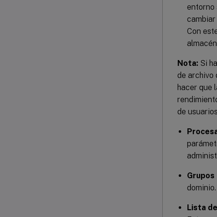
entorno 
cambiar 
Con este
almacén 
Nota:
Si ha
de archivo 
hacer que l
rendimient
de usuarios
Procesa
parámetr
administ
Grupos
dominio.
Lista d