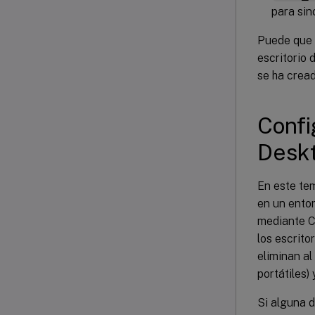
para sin
Puede que 
escritorio 
se ha cread
Confi
Desk
En este te
en un entor
mediante Ci
los escrito
eliminan al
portátiles)
Si alguna d