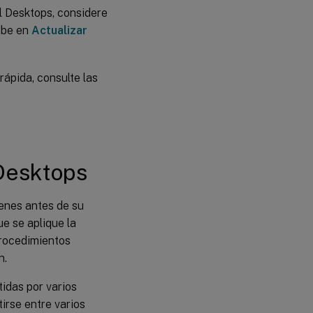
Management
l Desktops, considere
ribe en
Actualizar
Citrix/Profile
Management/Gestión
de perfiles
rápida, consulte las
Citrix/Profile
Management/Parámetros
avanzados
Citrix/Profile
Management/Sistema
 Desktops
de archivos
Citrix/Profile
Management/Sistema
enes antes de su
de
ue se aplique la
archivos/Sincronización
 procedimientos
n.
Citrix/Profile
Management\Perfiles
tidas por varios
de usuario de
irse entre varios
streaming