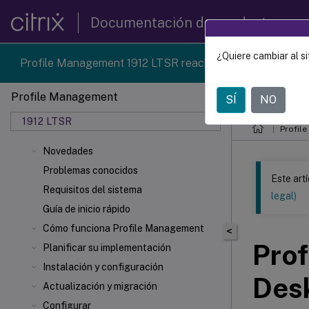
Documentación de productos
¿Quiere cambiar al si
Profile Management 1912 LTSR reached end-of-life on 18
Profile Management
SÍ
NO
Este contenid
1912 LTSR
Profil
Novedades
Problemas conocidos
Este art
Requisitos del sistema
legal)
Guía de inicio rápido
Cómo funciona Profile Management
<
Prof
Planificar su implementación
Instalación y configuración
Des
Actualización y migración
Configurar