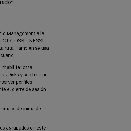
uración
file Management a la
 y !CTX_OSBITNESS!,
a ruta. También se usa
suario.
Inhabilitar esta
es vDisks y se eliminan
nservar perfiles
te el cierre de sesión,
tiempos de inicio de
rios agrupados en este