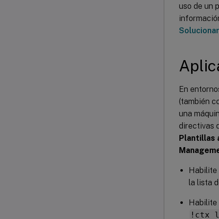
uso de un p
información
Soluciona
Aplic
En entornos
(también c
una máquina
directivas 
Plantillas
Managemen
Habilite
la lista 
Habilite
!ctx_