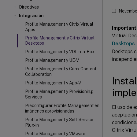
Directivas
November
Integración
Profile Management y Citrix Virtual
Important
Apps
Virtual De
Profile Management y Citrix Virtual
Desktops
Desktops
Desktops c
Profile Management y VDI-in-a-Box
independie
Profile Management y UE-V
Profile Management y Citrix Content
Collaboration
Insta
Profile Management y App-V
imple
Profile Management y Provisioning
Services
Preconfigurar Profile Management en
El uso de e
imágenes aprovisionadas
aceptación 
Profile Management y Self-Service
condicione
Plug-in
Citrix Virt
Profile Management y VMware