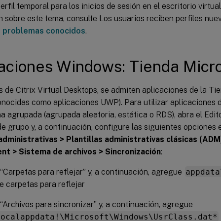
erfil temporal para los inicios de sesión en el escritorio virtu
 sobre este tema, consulte Los usuarios reciben perfiles nue
r problemas conocidos
.
aciones Windows: Tienda Micro
 de Citrix Virtual Desktops, se admiten aplicaciones de la Ti
onocidas como aplicaciones UWP). Para utilizar aplicaciones 
 agrupada (agrupada aleatoria, estática o RDS), abra el Edit
de grupo y, a continuación, configure las siguientes opciones
 administrativas > Plantillas administrativas clásicas (ADM)
t > Sistema de archivos > Sincronización
:
 “Carpetas para reflejar” y, a continuación, agregue
appdata
de carpetas para reflejar
 “Archivos para sincronizar” y, a continuación, agregue
localappdata!\Microsoft\Windows\UsrClass.dat*