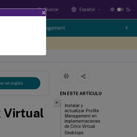
Buscar
Español
×
rsion of Profile Management.
X
e sus comentarios aquí
er en inglés
EN ESTE ARTÍCULO
>
Instalar y
 Virtual
actualizar Profile
Management en
implementaciones
de Citrix Virtual
Desktops