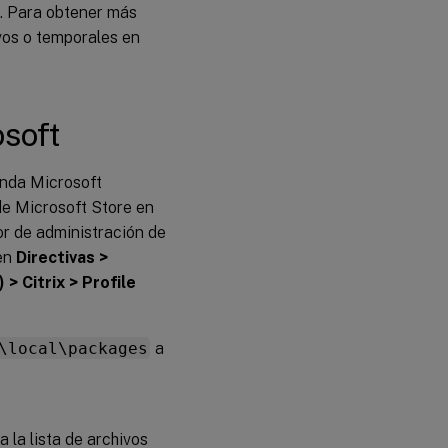
al. Para obtener más
vos o temporales en
soft
enda Microsoft
de Microsoft Store en
or de administración de
 en
Directivas >
 > Citrix > Profile
\local\packages
a
a la lista de archivos