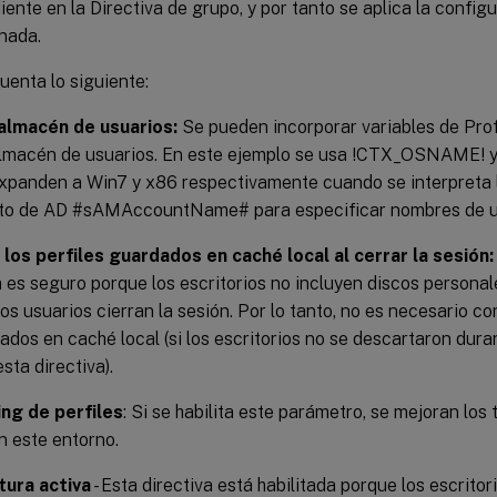
ente en la Directiva de grupo, y por tanto se aplica la config
nada.
enta lo siguiente:
 almacén de usuarios:
Se pueden incorporar variables de Pro
 almacén de usuarios. En este ejemplo se usa !CTX_OSNAME!
xpanden a Win7 y x86 respectivamente cuando se interpreta l
buto de AD #sAMAccountName# para especificar nombres de u
 los perfiles guardados en caché local al cerrar la sesión:
a es seguro porque los escritorios no incluyen discos personal
os usuarios cierran la sesión. Por lo tanto, no es necesario co
dos en caché local (si los escritorios no se descartaron duran
esta directiva).
ng de perfiles
: Si se habilita este parámetro, se mejoran los 
n este entorno.
tura activa
- Esta directiva está habilitada porque los escrito