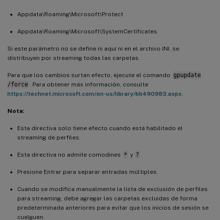
Appdata\Roaming\Microsoft\Protect
Appdata\Roaming\Microsoft\SystemCertificates
Si este parámetro no se define ni aquí ni en el archivo INI, se
distribuyen por streaming todas las carpetas.
Para que los cambios surtan efecto, ejecute el comando
gpupdate
/force
. Para obtener más información, consulte
https://technet.microsoft.com/en-us/library/bb490983.aspx
.
Nota:
Esta directiva solo tiene efecto cuando está habilitado el
streaming de perfiles.
Esta directiva no admite comodines
*
y
?
.
Presione Entrar para separar entradas múltiples.
Cuando se modifica manualmente la lista de exclusión de perfiles
para streaming, debe agregar las carpetas excluidas de forma
predeterminada anteriores para evitar que los inicios de sesión se
cuelguen.