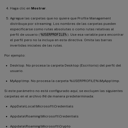
Haga clic en
Mostrar
.
Agregue las carpetas que no quiere que Profile Management
distribuya por streaming. Los nombres de las carpetas pueden
especificarse como rutas absolutas o como rutas relativas al
perfil de usuario (
%USERPROFILE%
). Use esa variable para encontrar
el perfil pero no la incluya en esta directiva. Omita las barras
invertidas iniciales de las rutas.
Por ejemplo:
Desktop. No procesa la carpeta Desktop (Escritorio) del perfil del
usuario.
MyApp\tmp. No procesa la carpeta %USERPROFILE%\MyApp\tmp.
Si este parámetro no está configurado aquí, se excluyen las siguientes
carpetas en el archivo INI de manera predeterminada:
AppData\Local\Microsoft\Credentials
Appdata\Roaming\Microsoft\Credentials
Appdata\Roaming\Microsoft\Crypto