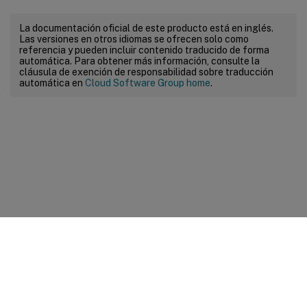
La documentación oficial de este producto está en inglés.
Las versiones en otros idiomas se ofrecen solo como
referencia y pueden incluir contenido traducido de forma
automática. Para obtener más información, consulte la
cláusula de exención de responsabilidad sobre traducción
automática en
Cloud Software Group home
.