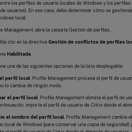
entre los perfiles de usuario locales de Windows y los perfiles 
de usuarios). En ese caso, debe determinar cómo se gestionar
indows local.
le Management, abra la carpeta Gestión de perfiles.
le clic en la directiva
Gestión de conflictos de perfiles lo
one
Habilitada
.
ne una de las siguientes opciones de la lista desplegable:
el perfil local
. Profile Management procesa el perfil de usua
no lo cambia de ningún modo.
nar el perfil local
. Profile Management elimina el perfil de u
continuación, importa el perfil de usuario de Citrix desde el al
e el nombre del perfil local
. Profile Management cambia el
io local de Windows (para conservar una copia de seguridad) y
ta el perfil de usuario de Citrix desde el almacén de usuarios.