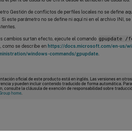
etro Gestión de conflictos de perfiles locales no se define aquí
 Si este parámetro no se define ni aquí ni en el archivo INI, se 
stentes.
os cambios surtan efecto, ejecute el comando
gpupdate /f
a, como se describe en
https://docs.microsoft.com/en-us/w
ministration/windows-commands/gpupdate
.
tación oficial de este producto está en inglés. Las versiones en otros
encia y pueden incluir contenido traducido de forma automática. Par
n, consulte la cláusula de exención de responsabilidad sobre traducc
Group home
.