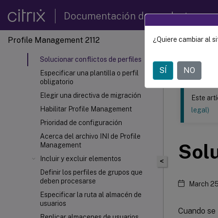
Instalación y configuración
Documentación de productos
Actualización y migración
Configuración
Profile Management 2112
¿Quiere cambiar al si
Este contenid
Administración
Solucionar conflictos de perfiles
Profil
SÍ
NO
Especificar una plantilla o perfil
obligatorio
Elegir una directiva de migración
Este art
Habilitar Profile Management
legal)
Prioridad de configuración
Acerca del archivo INI de Profile
Solu
Management
Incluir y excluir elementos
<
Definir los perfiles de grupos que
deben procesarse
March 25
Especificar la ruta al almacén de
usuarios
Cuando se 
Replicar almacenes de usuarios