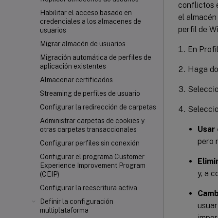
conflictos 
Habilitar el acceso basado en
el almacén 
credenciales a los almacenes de
perfil de W
usuarios
Migrar almacén de usuarios
En Profi
Migración automática de perfiles de
aplicación existentes
Haga dob
Almacenar certificados
Selecci
Streaming de perfiles de usuario
Configurar la redirección de carpetas
Seleccio
Administrar carpetas de cookies y
Usar 
otras carpetas transaccionales
pero 
Configurar perfiles sin conexión
Configurar el programa Customer
Elimi
Experience Improvement Program
y, a 
(CEIP)
Configurar la reescritura activa
Cambi
Definir la configuración
usuar
multiplataforma
impor