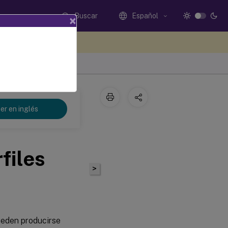
Buscar
Español
×
e sus comentarios aquí
er en inglés
files
>
ueden producirse