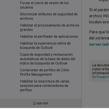
Forzar el cierre de sesión de los
usuarios
Si el parám
Sincronizar atributos de seguridad de
archivo INI.
archivos
locales exi
Habilitar el procesamiento de archivos
grandes
Para que l
Habilitar el perfilador de aplicaciones
del sistem
Habilitar la experiencia nativa de
server/ad
búsqueda de Outlook
Copia de seguridad y restauración
automáticas de la base de datos del
índice de búsqueda de Outlook
La documen
como refer
Contenedor de perfiles de Citrix
informació
Profile Management
Software 
Habilitar la reescritura de varias
sesiones para contenedores de
perfiles
Especificar la ruta de almacenamiento
de archivos VHDX
VER PDF
Reconectar automáticamente discos