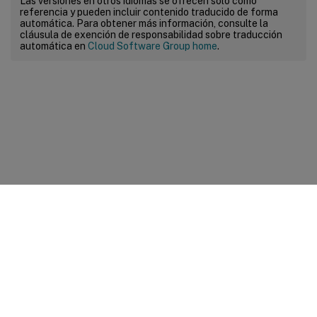
Las versiones en otros idiomas se ofrecen solo como
referencia y pueden incluir contenido traducido de forma
automática. Para obtener más información, consulte la
cláusula de exención de responsabilidad sobre traducción
automática en
Cloud Software Group home
.
Comentarios sobre el sitio
Sus opciones de privacidad
Condiciones legales y de
privacidad
Preferencias de cookies
docs.cloud.com
© 1999-
2026
Cloud Software Group, Inc. All rights reserved.