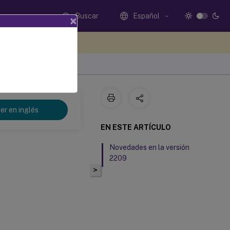
Buscar
Español
×
e sus comentarios aquí
er en inglés
EN ESTE ARTÍCULO
Novedades en la versión
2209
>