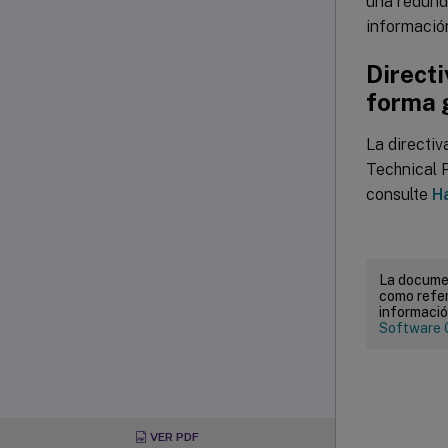
una redunda
informació
Directi
forma 
La directi
Technical 
consulte
H
La documen
como refer
informació
Software 
VER PDF