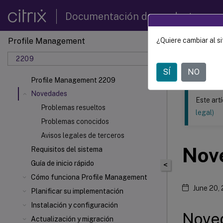
Documentación de productos
Profile Management
¿Quiere cambiar al si
Este contenid
2209
Profil
SÍ
NO
Profile Management 2209
Novedades
Este art
Problemas resueltos
legal)
Problemas conocidos
Avisos legales de terceros
Nov
Requisitos del sistema
Guía de inicio rápido
<
Cómo funciona Profile Management
June 20,
Planificar su implementación
Instalación y configuración
Noved
Actualización y migración