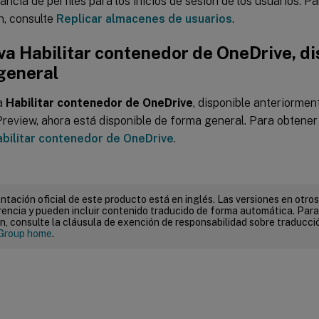
ncia de perfiles para los inicios de sesión de los usuarios. 
n, consulte
Replicar almacenes de usuarios
.
va Habilitar contenedor de OneDrive, di
general
va
Habilitar contenedor de OneDrive
, disponible anteriorme
Preview, ahora está disponible de forma general. Para obtene
abilitar contenedor de OneDrive
.
tación oficial de este producto está en inglés. Las versiones en otros
encia y pueden incluir contenido traducido de forma automática. Par
n, consulte la cláusula de exención de responsabilidad sobre traducc
Group home
.