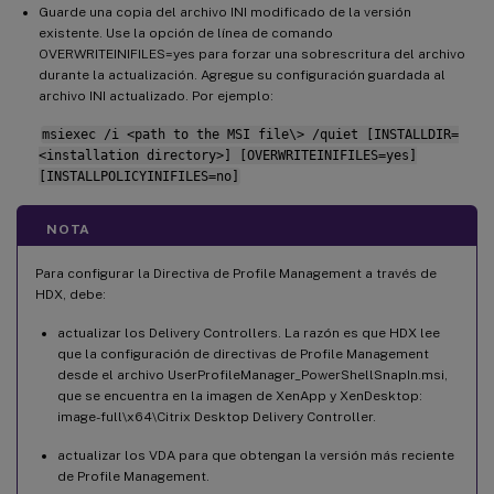
Guarde una copia del archivo INI modificado de la versión
existente. Use la opción de línea de comando
OVERWRITEINIFILES=yes para forzar una sobrescritura del archivo
durante la actualización. Agregue su configuración guardada al
archivo INI actualizado. Por ejemplo:
msiexec /i <path to the MSI file\> /quiet [INSTALLDIR=
<installation directory>] [OVERWRITEINIFILES=yes]
[INSTALLPOLICYINIFILES=no]
NOTA
Para configurar la Directiva de Profile Management a través de
HDX, debe:
actualizar los Delivery Controllers. La razón es que HDX lee
que la configuración de directivas de Profile Management
desde el archivo UserProfileManager_PowerShellSnapIn.msi,
que se encuentra en la imagen de XenApp y XenDesktop:
image-full\x64\Citrix Desktop Delivery Controller.
actualizar los VDA para que obtengan la versión más reciente
de Profile Management.