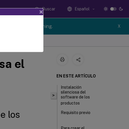
Buscar
Español
×
n of Citrix Provisioning.
X
sa el
EN ESTE ARTÍCULO
Instalación
silenciosa del
>
software de los
productos
e los
Requisito previo
Para crear el