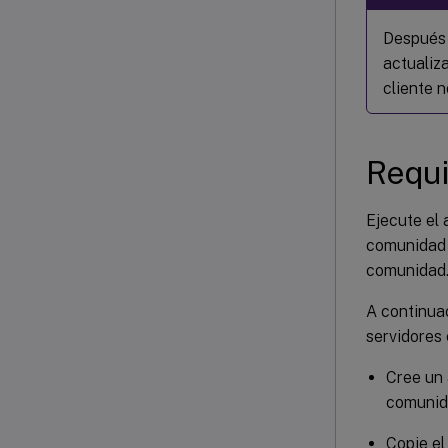
Después d
actualiz
cliente n
Requi
Ejecute el 
comunidad u
comunidad
A continuac
servidores
Cree un 
comunid
Copie el