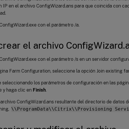
n IP en el archivo ConfigWizard.ans para que coincida con cad
ad.
ConfigWizard.exe con el parámetro /a.
crear el archivo ConfigWizard.
ConfigWizard.exe con el parámetro /s en un servidor configur
gina Farm Configuration, seleccione la opción Join existing fa
 seleccionando los parámetros de configuración en las págin
e y haga clic en
Finish
.
 archivo ConfigWizard.ans resultante del directorio de datos 
ning,
\\ProgramData\\Citrix\\Provisioning Serv