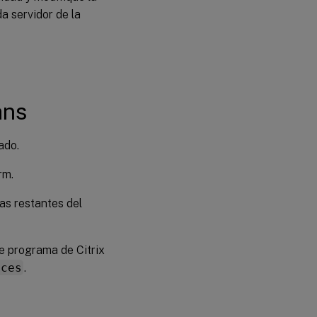
a servidor de la
ans
ado.
rm.
as restantes del
de programa de Citrix
ices
.