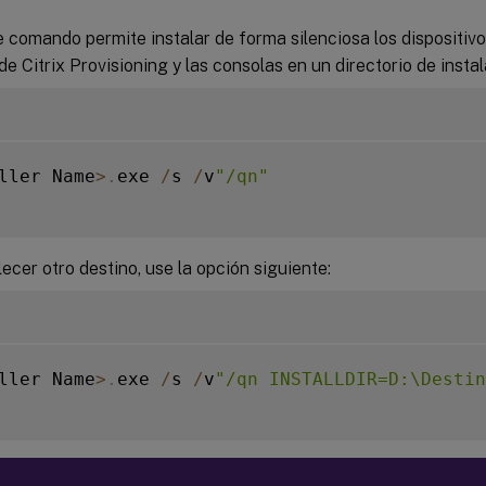
e comando permite instalar de forma silenciosa los dispositivo
de Citrix Provisioning y las consolas en un directorio de inst
ller Name
>
.
exe 
/
s 
/
v
"/qn"
ecer otro destino, use la opción siguiente:
ller Name
>
.
exe 
/
s 
/
v
"/qn INSTALLDIR=D:\Destin