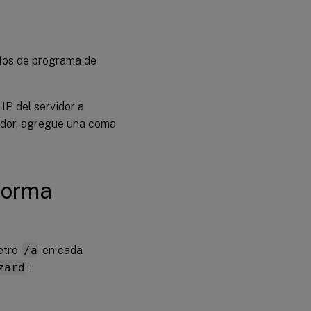
atos de programa de
IP del servidor a
vidor, agregue una coma
forma
etro
/a
en cada
zard
: