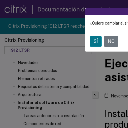
Documentación de productos
¿Quiere cambiar al si
Citrix Provisioning 1912 LTSR reached end-of-life on 18-D
Citrix Provisioning
SÍ
NO
Citrix 
1912 LTSR
Ejec
Novedades
Problemas conocidos
asis
Elementos retirados
Requisitos del sistema y compatibilidad
<
Arquitectura
November
Instalar el software de Citrix
Provisioning
Insta
Tareas anteriores a la instalación
produ
Componentes de red