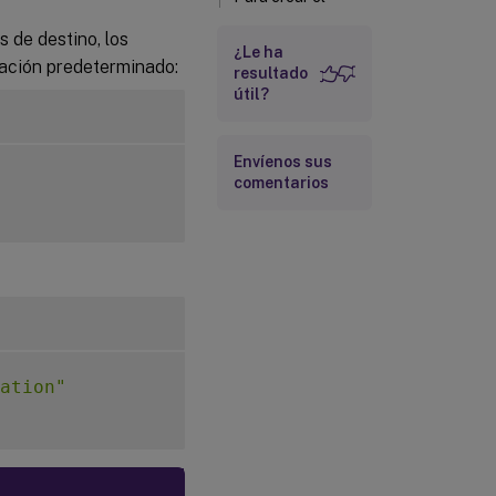
archivo
ConfigWizard.ans
s de destino, los
¿Le ha
alación predeterminado:
resultado
útil?
Para copiar y
modificar el
archivo
ConfigWizard.ans
Envíenos sus
comentarios
Para ejecutar
ConfigWizard.exe
de forma
silenciosa
ation"