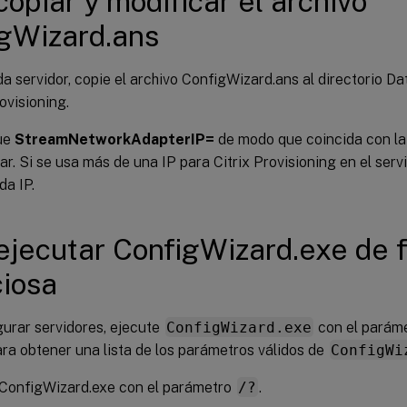
copiar y modificar el archivo
gWizard.ans
a servidor, copie el archivo ConfigWizard.ans al directorio D
rovisioning.
ue
StreamNetworkAdapterIP=
de modo que coincida con la 
ar. Si se usa más de una IP para Citrix Provisioning en el ser
da IP.
ejecutar ConfigWizard.exe de 
ciosa
gurar servidores, ejecute
ConfigWizard.exe
con el parám
ara obtener una lista de los parámetros válidos de
ConfigWi
 ConfigWizard.exe con el parámetro
/?
.