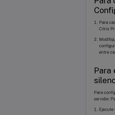
Para 
Confi
Para cad
Citrix P
Modifiq
configur
entre ca
Para 
silen
Para confi
servidor. P
Ejecute