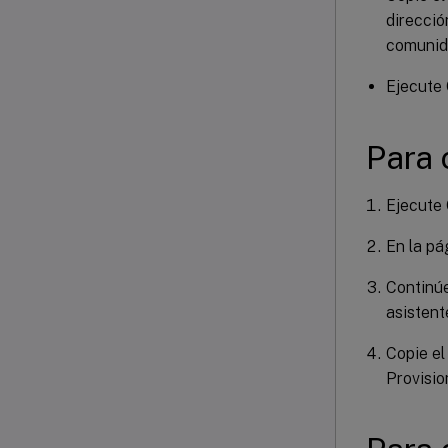
direcció
comunid
Ejecute 
Para 
Ejecute 
En la pá
Continúe
asistent
Copie el
Provisio