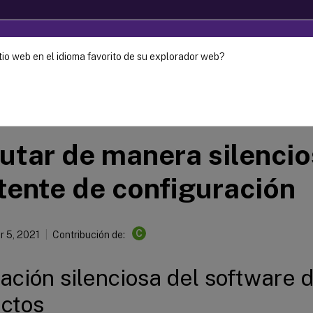
tio web en el idioma favorito de su explorador web?
ec-2024. It is recommended that you upgrade to a newer versio
Provisioning
Citrix Provisioning 1912 LTSR
utar de manera silencio
tente de configuración
C
 5, 2021
Contribución de:
lación silenciosa del software d
ctos