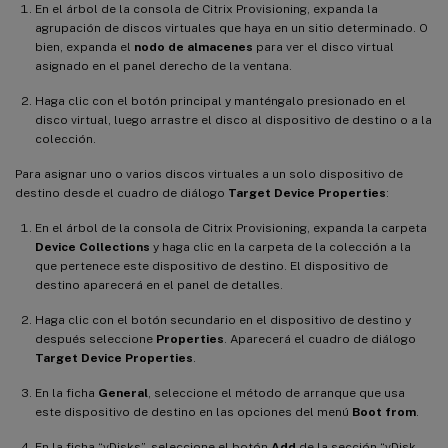
En el árbol de la consola de Citrix Provisioning, expanda la
agrupación de discos virtuales que haya en un sitio determinado. O
bien, expanda el
nodo de almacenes
para ver el disco virtual
asignado en el panel derecho de la ventana.
Haga clic con el botón principal y manténgalo presionado en el
disco virtual, luego arrastre el disco al dispositivo de destino o a la
colección.
Para asignar uno o varios discos virtuales a un solo dispositivo de
destino desde el cuadro de diálogo
Target Device Properties
:
En el árbol de la consola de Citrix Provisioning, expanda la carpeta
Device Collections
y haga clic en la carpeta de la colección a la
que pertenece este dispositivo de destino. El dispositivo de
destino aparecerá en el panel de detalles.
Haga clic con el botón secundario en el dispositivo de destino y
después seleccione
Properties
. Aparecerá el cuadro de diálogo
Target Device Properties
.
En la ficha
General
, seleccione el método de arranque que usa
este dispositivo de destino en las opciones del menú
Boot from
.
En la ficha “vDisks”, seleccione el botón
Add
de la sección “vDisk