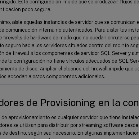
tringido. Esta configuración impide que se produzcan flujos de
nticación poco segura.
imo, aísle aquellas instancias de servidor que se comunican e
de comunicación interna no autenticados. Para aislar las insta
e firewalls de hardware de modo que no puedan enrutarse pa
to seguro hacia los servidores situados dentro del recinto seg
ón de firewall a los componentes de servidor SQL Server y a
nde la configuración no tiene vínculos adecuados de SQL Ser
miento de disco. Ampliar el alcance del firewall impide que u
dos accedan a estos componentes adicionales.
dores de Provisioning en la co
 de aprovisionamiento es cualquier servidor que tiene instal
dores se utilizan para distribuir por streaming software desde
s de destino, según sea necesario. En algunas implementacione