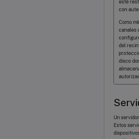
esté res
con aute
Como mín
canales 
configur
del recin
protecci
disco do
almacena
autoriza
Servi
Un servidor
Estos servi
dispositivo