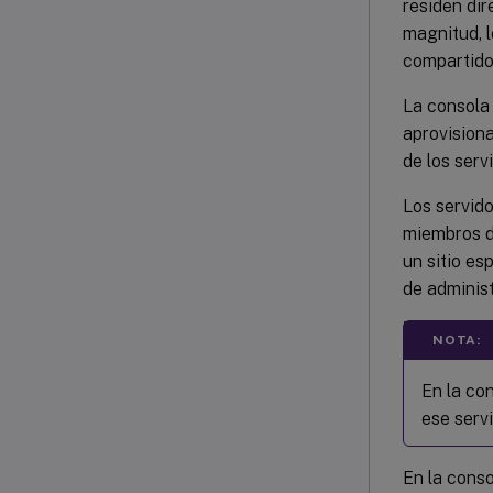
residen di
magnitud, l
compartido 
La consola 
aprovisiona
de los serv
Los servid
miembros d
un sitio es
de administ
NOTA:
En la con
ese servi
En la conso