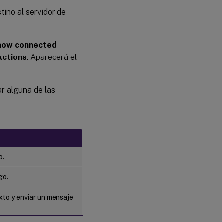
tino al servidor de
how connected
Actions
. Aparecerá el
ar alguna de las
o.
go.
exto y enviar un mensaje