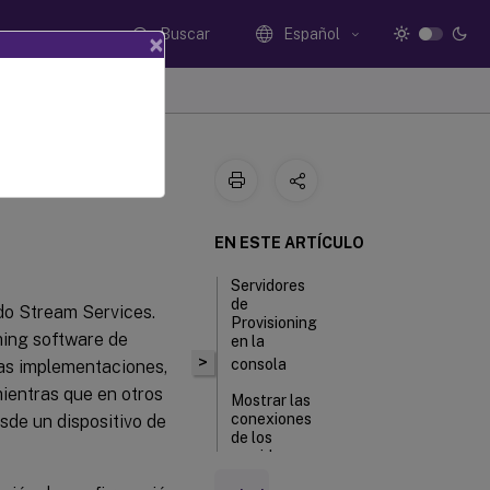
Buscar
Español
×
EN ESTE ARTÍCULO
Servidores
de
ado Stream Services.
Provisioning
aming software de
en la
>
consola
nas implementaciones,
mientras que en otros
Mostrar las
conexiones
sde un dispositivo de
de los
servidores
de Citrix