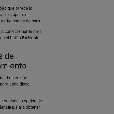
logo que ofrece la
os. Las opciones
r de tiempo de demora.
ició correctamente pero
one el botón
Refresh
.
s de
amiento
 destino en una
a para cada disco
seleccione la opción de
lancing
. Para obtener