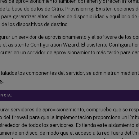
ores de aprovisionamiento también obtienen y ofrecen inform
de la base de datos de Citrix Provisioning. Existen opciones 
 para garantizar altos niveles de disponibilidad y equilibrio de
de los dispositivos de destino.
gurar un servidor de aprovisionamiento y el software de los 
e el asistente Configuration Wizard. El asistente Configurati
jecutar en un servidor de aprovisionamiento más tarde para ca
talados los componentes del servidor, se administran mediante
g.
NCIA:
gurar servidores de aprovisionamiento, compruebe que se resp
 del firewall para que la implementación proporcione un límit
alrededor de todos los servidores. Extienda este aislamiento al
miento en disco, de modo que el acceso a la red fuera del lím