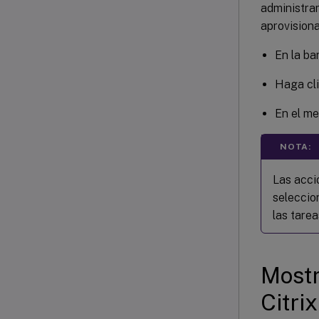
administrar
aprovisiona
En la ba
Haga cli
En el m
NOTA:
Las acci
seleccio
las tarea
Mostr
Citri