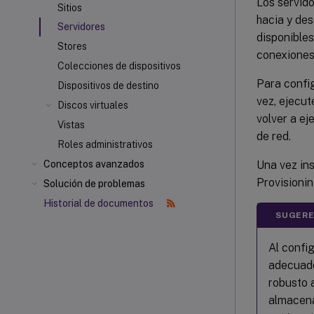
Los servid
Sitios
hacia y des
Servidores
disponibles
Stores
conexiones 
Colecciones de dispositivos
Para confi
Dispositivos de destino
vez, ejecut
Discos virtuales
volver a e
Vistas
de red.
Roles administrativos
Una vez ins
Conceptos avanzados
Provisionin
Solución de problemas
Historial de documentos
SUGERE
Al confi
adecuado
robusto 
almacena