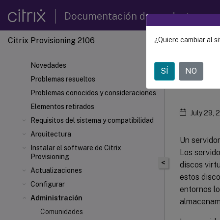
Documentación de productos
Citrix Provisioning 2106
¿Quiere cambiar al si
Citrix 
Novedades
SÍ
NO
Ser
Problemas resueltos
Problemas conocidos y consideraciones
Elementos retirados
July 29, 
Requisitos del sistema y compatibilidad
Arquitectura
Un servidor
Instalar el software de Citrix
Los servido
Provisioning
<
discos virt
Actualizaciones
estos disco
Configurar
entornos lo
Administración
almacenami
Comunidades