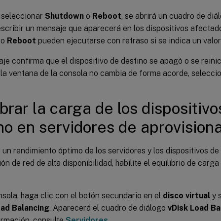
 seleccionar
Shutdown
o
Reboot
, se abrirá un cuadro de diá
scribir un mensaje que aparecerá en los dispositivos afectad
o
Reboot
pueden ejecutarse con retraso si se indica un valo
je confirma que el dispositivo de destino se apagó o se rein
 la ventana de la consola no cambia de forma acorde, selecci
ibrar la carga de los dispositivo
no en servidores de aprovision
 un rendimiento óptimo de los servidores y los dispositivos de
ón de red de alta disponibilidad, habilite el equilibrio de carg
nsola, haga clic con el botón secundario en el
disco virtual
y 
ad Balancing
. Aparecerá el cuadro de diálogo
vDisk Load Ba
ormación, consulte
Servidores
.