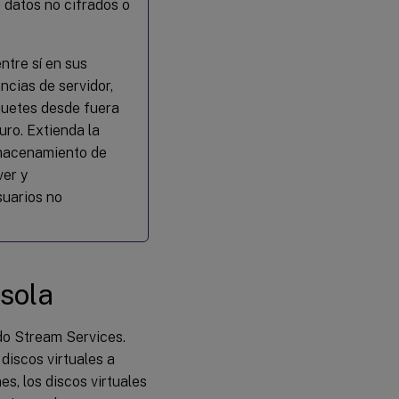
 datos no cifrados o
dispositivos de
almacenamiento
ntre sí en sus
Conceder acceso
a los almacenes
ncias de servidor,
para los
quetes desde fuera
servidores de
uro. Extienda la
aprovisionamiento
lmacenamiento de
ver y
suarios no
nsola
ado Stream Services.
 discos virtuales a
s, los discos virtuales