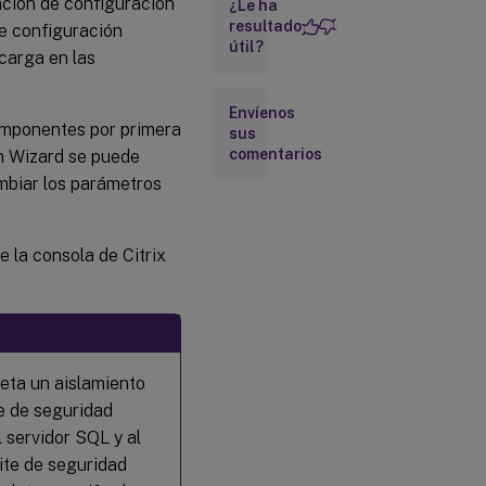
ación de configuración
Provisioning
¿Le ha
resultado
de configuración
útil?
 carga en las
Equilibrar la carga
de los dispositivos
de destino en
Envíenos
servidores de
componentes por primera
sus
aprovisionamiento
comentarios
on Wizard se puede
mbiar los parámetros
Buscar
actualizaciones
de acceso para
discos virtuales
 la consola de Citrix
de servidores de
aprovisionamiento
Inhabilitar la
caché de
eta un aislamiento
escritura para
mejorar el
e de seguridad
rendimiento
 servidor SQL y al
cuando se
utilizan
ite de seguridad
unidades de