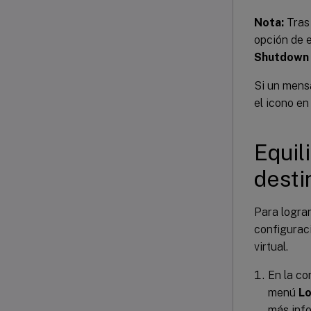
Nota:
Tras
opción de e
Shutdown
Si un mensa
el icono en
Equil
desti
Para lograr
configuraci
virtual.
En la co
menú
Lo
más inf