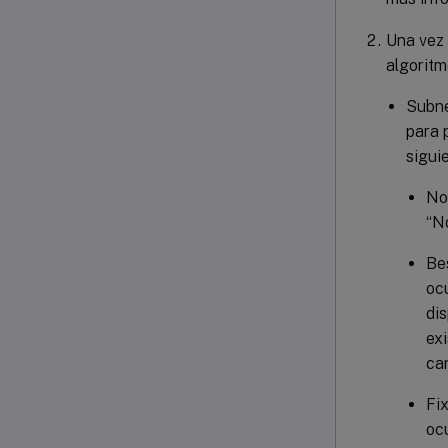
Una vez 
algoritm
Subne
para 
sigui
Non
“N
Bes
oc
dis
exi
ca
Fix
ocu