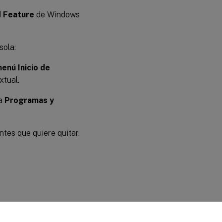
 Feature
de Windows
sola:
enú Inicio de
xtual.
la
Programas y
tes que quiere quitar.