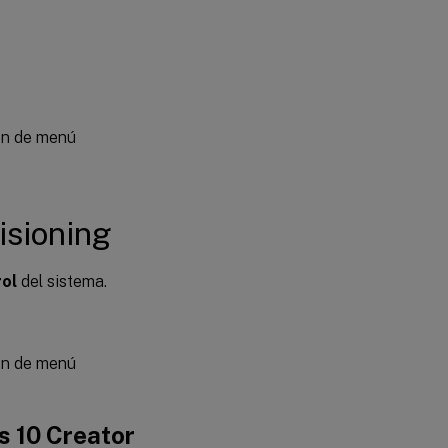
ión de menú
isioning
rol
del sistema.
ión de menú
s 10 Creator