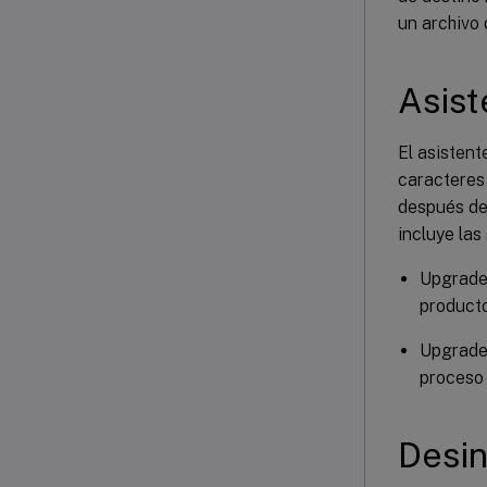
un archivo 
Asist
El asisten
caracteres
después de
incluye las
UpgradeA
producto
UpgradeM
proceso 
Desin