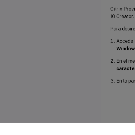
Citrix Prov
10 Creator.
Para desins
Acceda a
Window
En el me
caracte
En la pa