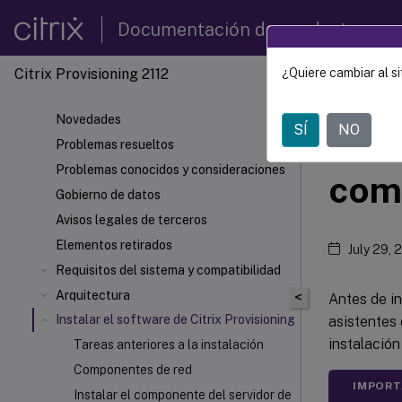
Documentación de productos
Citrix Provisioning 2112
¿Quiere cambiar al si
Citrix 
Novedades
SÍ
NO
Inst
Problemas resueltos
Problemas conocidos y consideraciones
comp
Gobierno de datos
Avisos legales de terceros
Elementos retirados
July 29, 
Requisitos del sistema y compatibilidad
Arquitectura
<
Antes de in
Instalar el software de Citrix Provisioning
asistentes 
instalación
Tareas anteriores a la instalación
Componentes de red
IMPORT
Instalar el componente del servidor de