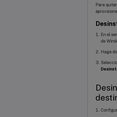
Para quitar
aprovisiona
Desinst
En el se
de Wind
Haga dob
Selecci
Desinst
Desin
desti
Configur