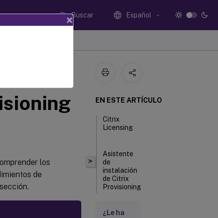
Buscar
Español
×
isioning
EN ESTE ARTÍCULO
Citrix
Licensing
Asistente
>
comprender los
de
instalación
dimientos de
de Citrix
 sección.
Provisioning
¿Le ha
Asistente