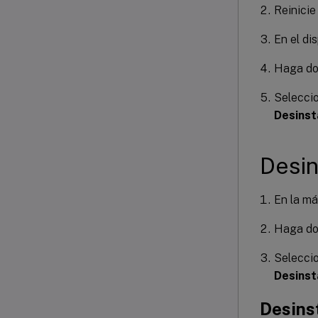
Reinicie
En el di
Haga dob
Selecci
Desinst
Desin
En la má
Haga dob
Selecci
Desinst
Desins