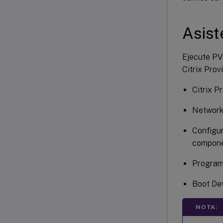
Asist
Ejecute PV
Citrix Prov
Citrix P
Network 
Configur
componen
Programm
Boot De
NOTA: