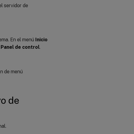
el servidor de
tema. En el menú
Inicio
n
Panel de control
.
ión de menú
vo de
al.