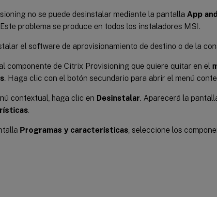
isioning no se puede desinstalar mediante la pantalla
App and
 Este problema se produce en todos los instaladores MSI.
talar el software de aprovisionamiento de destino o de la con
l componente de Citrix Provisioning que quiere quitar en el
m
s
. Haga clic con el botón secundario para abrir el menú conte
nú contextual, haga clic en
Desinstalar
. Aparecerá la pantal
rísticas
.
ntalla
Programas y características
, seleccione los componen