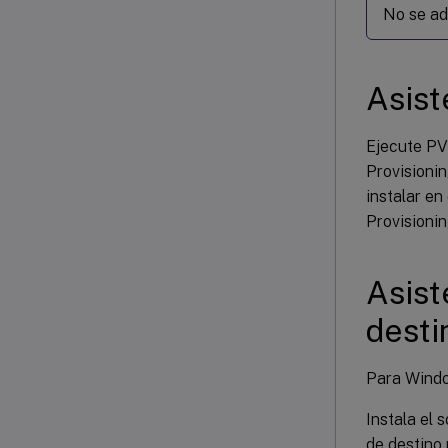
No se ad
Asist
Ejecute PV
Provisioni
instalar e
Provisionin
Asist
desti
Para Wind
Instala el 
de destino