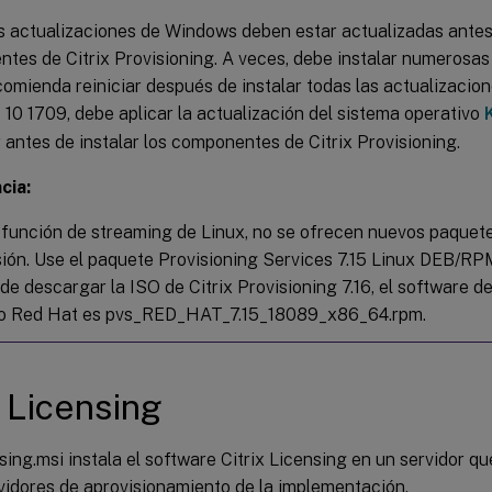
s actualizaciones de Windows deben estar actualizadas antes 
tes de Citrix Provisioning. A veces, debe instalar numerosas
ecomienda reiniciar después de instalar todas las actualizaci
10 1709, debe aplicar la actualización del sistema operativo
r antes de instalar los componentes de Citrix Provisioning.
cia:
a función de streaming de Linux, no se ofrecen nuevos paquete
sión. Use el paquete Provisioning Services 7.15 Linux DEB/RP
de descargar la ISO de Citrix Provisioning 7.16, el software d
o Red Hat es pvs_RED_HAT_7.15_18089_x86_64.rpm.
x Licensing
ing.msi instala el software Citrix Licensing en un servidor 
vidores de aprovisionamiento de la implementación.