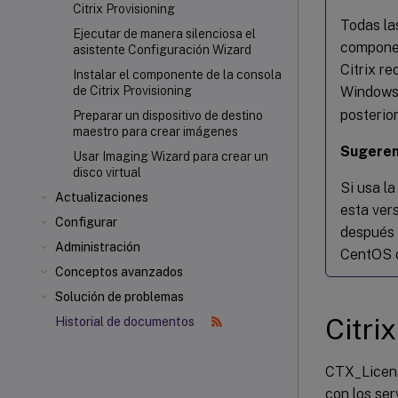
Citrix Provisioning
Todas la
Ejecutar de manera silenciosa el
componen
asistente Configuración Wizard
Citrix r
Instalar el componente de la consola
Windows 
de Citrix Provisioning
posterio
Preparar un dispositivo de destino
maestro para crear imágenes
Sugeren
Usar Imaging Wizard para crear un
disco virtual
Si usa l
Actualizaciones
esta ver
Configurar
después 
Administración
CentOS 
Conceptos avanzados
Solución de problemas
Citri
Historial de documentos
CTX_Licens
con los ser