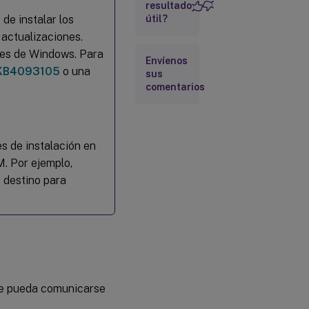
de la
resultado
consola de
de instalar los
útil?
Citrix
 actualizaciones.
Provisioning
ones de Windows. Para
Envíenos
KB4093105
o una
sus
Asistente
comentarios
de
instalación
del
dispositivo
de destino
s de instalación en
maestro
M. Por ejemplo,
e destino para
Asistente de
actualización
(Upgrade
Wizard)
Desinstalar
Desinstalar
que pueda comunicarse
el
software