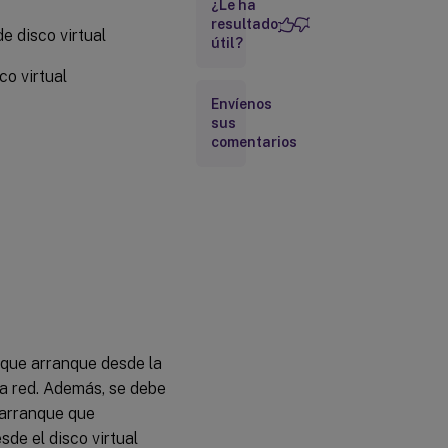
¿Le ha
vDisks
resultado
e disco virtual
útil?
Ficha
co virtual
Personality
Envíenos
sus
Ficha
comentarios
Status
Ficha
Logging
Configurar
el
dispositivo
de destino
como
plantilla
 que arranque desde la
para esta
 la red. Además, se debe
colección
e arranque que
sde el disco virtual
Crear una VM