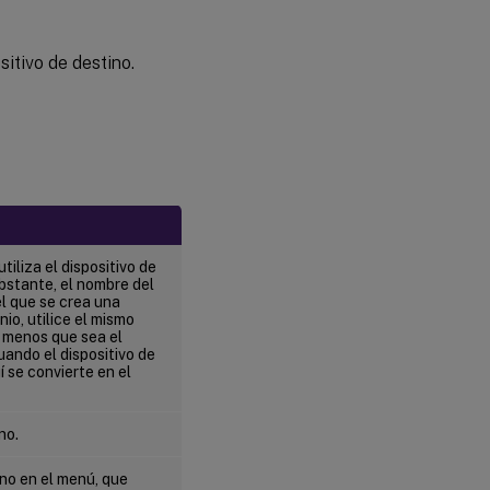
Device
Personality
sitivo de destino.
Cambiar el
estado del
dispositivo
a inactivo
Admitir
contadores
de
rendimiento
tiliza el dispositivo de
de
bstante, el nombre del
Windows
el que se crea una
io, utilice el mismo
 menos que sea el
ando el dispositivo de
Compatibilidad
í se convierte en el
de Boot
Device
Manager con
UEFI mediante
no.
el asistente
Citrix Virtual
ino en el menú, que
Apps and