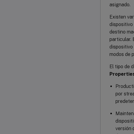
asignado.
Existen var
dispositivo
destino mae
particular.
dispositivo
modos de p
El tipo de 
Propertie
Producti
por stre
predeter
Maintena
disposit
versión 