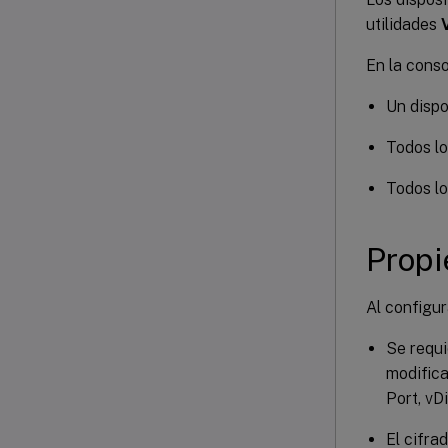
utilidades
En la conso
Un dispo
Todos lo
Todos lo
Propi
Al configur
Se requi
modifica
Port, vDi
El cifra