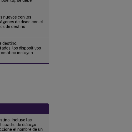
 puerto), se debe
les nuevos con los
mágenes de disco con el
vos de destino
e destino.
ados, los dispositivos
tomática incluyen
stino. Incluye las
el cuadro de diálogo
leccione el nombre de un