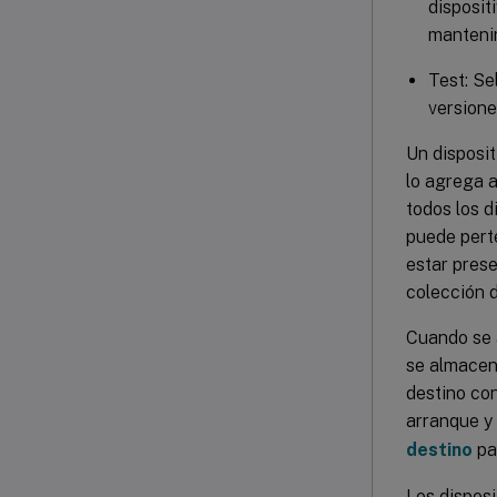
disposit
mantenim
Test: Se
versione
Un disposit
lo agrega a
todos los d
puede perte
estar prese
colección d
Cuando se a
se almacena
destino con
arranque y 
destino
pa
Los disposi