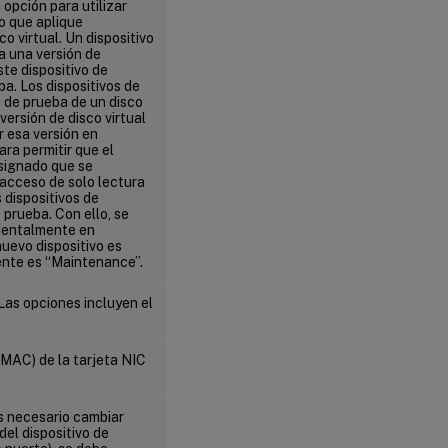
opción para utilizar
Desktops
o que aplique
Setup Wizard
o virtual. Un dispositivo
a una versión de
ste dispositivo de
a. Los dispositivos de
 de prueba de un disco
 versión de disco virtual
r esa versión en
ra permitir que el
asignado que se
 acceso de solo lectura
 dispositivos de
prueba. Con ello, se
identalmente en
uevo dispositivo es
ente es “Maintenance”.
 Las opciones incluyen el
(MAC) de la tarjeta NIC
es necesario cambiar
del dispositivo de