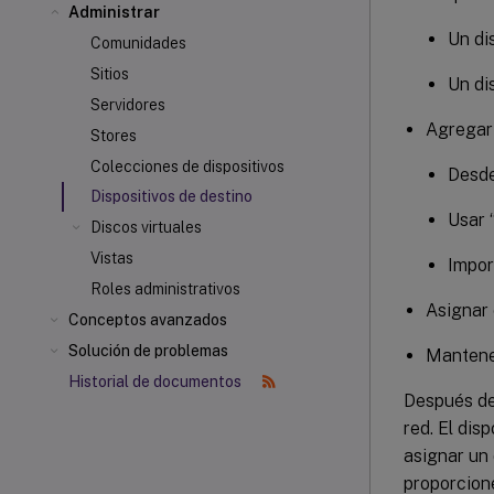
Administrar
Un di
Comunidades
Sitios
Un di
Servidores
Agregar 
Stores
Colecciones de dispositivos
Desde
Dispositivos de destino
Usar 
Discos virtuales
Vistas
Impor
Roles administrativos
Asignar 
Conceptos avanzados
Solución de problemas
Mantener
Historial de documentos
Después de 
red. El dis
asignar un 
proporcione