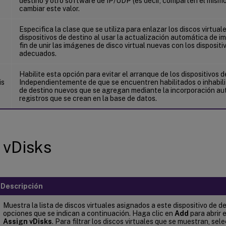
destino y otro software de IP/UDP (es decir, comparten el mismo
cambiar este valor.
Especifica la clase que se utiliza para enlazar los discos virtua
dispositivos de destino al usar la actualización automática de i
fin de unir las imágenes de disco virtual nuevas con los dispositi
adecuados.
Habilite esta opción para evitar el arranque de los dispositivos d
is
Independientemente de que se encuentren habilitados o inhabilit
de destino nuevos que se agregan mediante la incorporación au
registros que se crean en la base de datos.
 vDisks
Descripción
Muestra la lista de discos virtuales asignados a este dispositivo de de
opciones que se indican a continuación. Haga clic en
Add
para abrir 
Assign vDisks
. Para filtrar los discos virtuales que se muestran, se