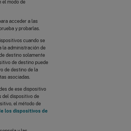
n el modo de
Enviar
mensajes a
dispositivos
para acceder a las
de destino
prueba y probarlas.
Apagar
ispositivos cuando se
dispositivos
de destino
a la administración de
o de destino solamente
sitivo de destino puede
Reiniciar
dispositivos
vo de destino de la
de destino
stas asociadas.
Mover
des de ese dispositivo
dispositivos
 del dispositivo de
de destino
sitivo, el método de
entre
colecciones
e los dispositivos de
Administrar
la función
consola y las