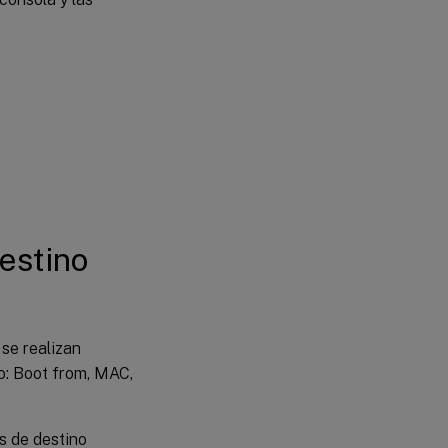
Target
Device
Personality
Definir los
datos de
personalidad
de un solo
dispositivo
de destino a
través de la
consola
estino
Definir los
datos de
personalidad
para varios
dispositivos
de destino a
 se realizan
través de la
o: Boot from, MAC,
consola
Utilizar los
datos de
os de destino
Target