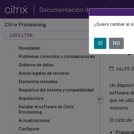
Documentación de productos
Citrix Provisioning
¿Quiere cambiar al si
Citrix 
2203 LTSR
SÍ
NO
Disp
Novedades
Problemas conocidos y consideraciones
Gobierno de datos
July 29, 
Avisos legales de terceros
Elementos retirados
Un disposit
Requisitos del sistema y compatibilidad
software de
Arquitectura
<
que se util
Instalar el software de Citrix
maestro
.
Provisioning
El ciclo de
Actualizaciones
Configurar
Prepara