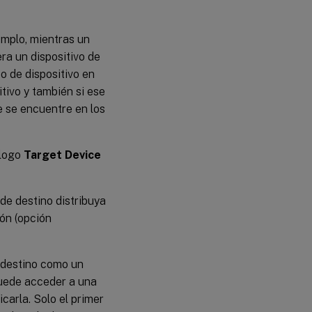
con
virtualización
anidada
emplo, mientras un
era un dispositivo de
Copiar y
pegar
o de dispositivo en
propiedades
itivo y también si ese
de los
dispositivos
e se encuentre en los
de destino
álogo
Target Device
Arrancar
dispositivos
de destino
de destino distribuya
ón (opción
Consultar
el estado
de un
dispositivo
e destino como un
de destino
desde la
puede acceder a una
consola
carla. Solo el primer