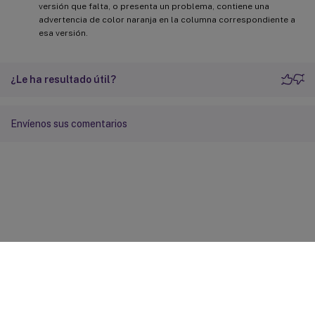
versión que falta, o presenta un problema, contiene una
advertencia de color naranja en la columna correspondiente a
esa versión.
¿Le ha resultado útil?
Envíenos sus comentarios