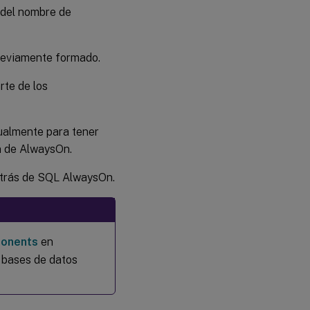
 del nombre de
previamente formado.
rte de los
ualmente para tener
ón de AlwaysOn.
detrás de SQL AlwaysOn.
ponents
en
 bases de datos