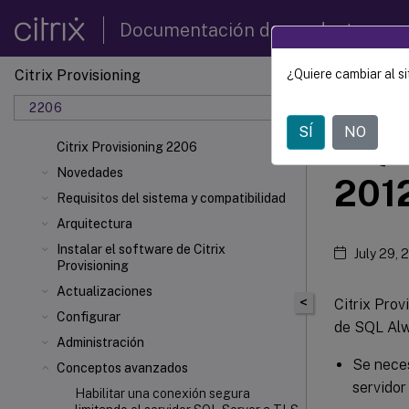
Documentación de productos
Citrix Provisioning
¿Quiere cambiar al si
Citrix 
2206
SÍ
NO
SQL
Citrix Provisioning 2206
Novedades
2012
Requisitos del sistema y compatibilidad
Arquitectura
Instalar el software de Citrix
July 29, 
Provisioning
Actualizaciones
<
Citrix Prov
Configurar
de SQL Alw
Administración
Se neces
Conceptos avanzados
servidor
Habilitar una conexión segura