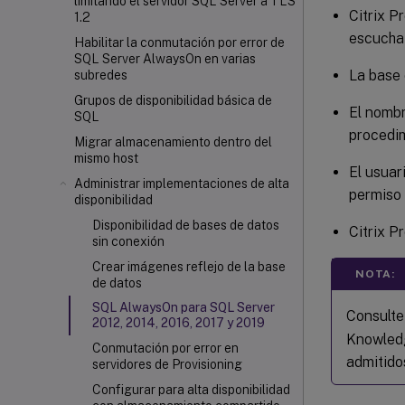
limitando el servidor SQL Server a TLS
Citrix P
1.2
escucha
Habilitar la conmutación por error de
SQL Server AlwaysOn en varias
La base 
subredes
Grupos de disponibilidad básica de
El nombr
SQL
procedi
Migrar almacenamiento dentro del
mismo host
El usuar
Administrar implementaciones de alta
permiso 
disponibilidad
Disponibilidad de bases de datos
Citrix P
sin conexión
Crear imágenes reflejo de la base
NOTA:
de datos
SQL AlwaysOn para SQL Server
Consult
2012, 2014, 2016, 2017 y 2019
Knowledg
Conmutación por error en
admitido
servidores de Provisioning
Configurar para alta disponibilidad