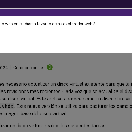
tio web en el idioma favorito de su explorador web?
Provisioning
Citrix Provisioning 2206
alizar discos virtuales
C
2024
Contribución de:
s necesario actualizar un disco virtual existente para que l
las revisiones más recientes. Cada vez que se actualiza el disc
ese disco virtual. Este archivo aparece como un disco duro vir
.vhdx
. Esta nueva versión se utiliza para capturar los cambios
la imagen base del disco virtual.
izar un disco virtual, realice las siguientes tareas: