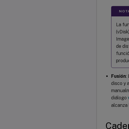
NOT
La fu
(vDis
Image
de dis
funci
produc
Fusión
:
disco y 
manualme
diálogo
alcanza 
Caden