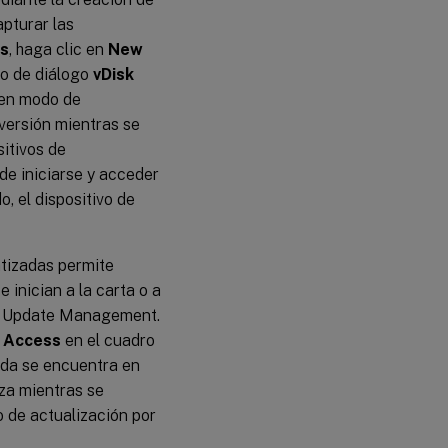
para
actualizaciones
pturar las
automáticas de
ns
, haga clic en
New
discos virtuales
ro de diálogo
vDisk
 en modo de
Ficha
versión mientras se
General
itivos de
de iniciarse y acceder
Ficha
Credentials
, el dispositivo de
Ficha
atizadas permite
Advanced
 inician a la carta o a
sk Update Management.
a
Access
en el cuadro
ada se encuentra en
iza mientras se
 de actualización por