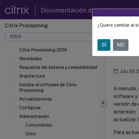
Documentación de productos
Citrix Provisioning
¿Quiere cambiar al si
Citrix 
2206
SÍ
NO
Actu
Citrix Provisioning 2206
Novedades
Requisitos del sistema y compatibilidad
July 29, 
Arquitectura
Instalar el software de Citrix
A menudo, e
Provisioning
software y 
Actualizaciones
<
versión de 
Configurar
extensión
Administración
actualizar 
Comunidades
Para actual
Sitios