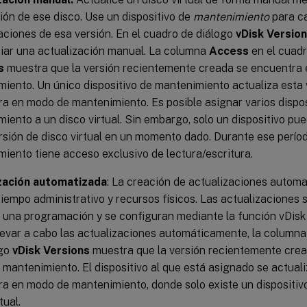
ión de ese disco. Use un dispositivo de
mantenimiento
para ca
aciones de esa versión. En el cuadro de diálogo
vDisk Versio
ciar una actualización manual. La columna
Access
en el cuad
s
muestra que la versión recientemente creada se encuentra
iento. Un único dispositivo de mantenimiento actualiza esta 
a en modo de mantenimiento. Es posible asignar varios dispos
iento a un disco virtual. Sin embargo, solo un dispositivo pue
rsión de disco virtual en un momento dado. Durante ese período
iento tiene acceso exclusivo de lectura/escritura.
zación automatizada
: La creación de actualizaciones autom
tiempo administrativo y recursos físicos. Las actualizaciones se
e una programación y se configuran mediante la función vDi
llevar a cabo las actualizaciones automáticamente, la column
ogo
vDisk Versions
muestra que la versión recientemente cre
mantenimiento. El dispositivo al que está asignado se actual
a en modo de mantenimiento, donde solo existe un dispositivo
tual.