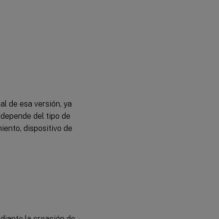
Fusionar
discos de
diferenciación
Promover
versiones
actualizadas
Actualizar
discos
al de esa versión, ya
virtuales en
 depende del tipo de
dispositivos
de destino
iento, dispositivo de
Automatizar
actualizaciones
de discos
virtuales
Configurar
conexiones de
hosts virtuales
diante la creación de