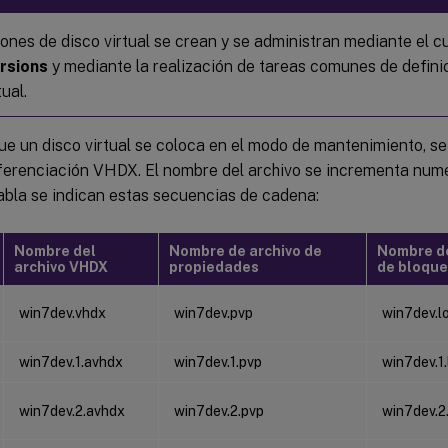
iones de disco virtual se crean y se administran mediante el c
rsions
y mediante la realización de tareas comunes de defini
tual.
e un disco virtual se coloca en el modo de mantenimiento, se
iferenciación VHDX. El nombre del archivo se incrementa num
abla se indican estas secuencias de cadena:
Nombre del
Nombre de archivo de
Nombre de
archivo VHDX
propiedades
de bloqu
win7dev.vhdx
win7dev.pvp
win7dev.l
win7dev.1.avhdx
win7dev.1.pvp
win7dev.1.
win7dev.2.avhdx
win7dev.2.pvp
win7dev.2