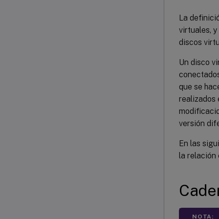
La definici
virtuales, 
discos virt
Un disco v
conectados
que se hace
realizados 
modificaci
versión dif
En las sigu
la relación
Cade
NOTA: