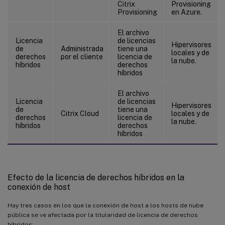
Citrix
Provisioning
Provisioning
en Azure.
El archivo
Licencia
de licencias
Hipervisores
de
Administrada
tiene una
locales y de
derechos
por el cliente
licencia de
la nube.
híbridos
derechos
híbridos
El archivo
Licencia
de licencias
Hipervisores
de
tiene una
Citrix Cloud
locales y de
derechos
licencia de
la nube.
híbridos
derechos
híbridos
Efecto de la licencia de derechos híbridos en la
conexión de host
Hay tres casos en los que la conexión de host a los hosts de nube
pública se ve afectada por la titularidad de licencia de derechos
híbridos: