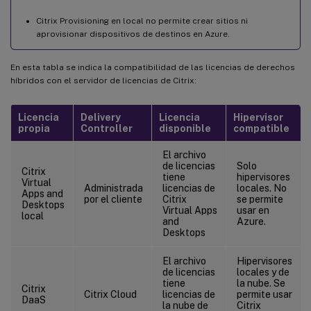
Citrix Provisioning en local no permite crear sitios ni
aprovisionar dispositivos de destinos en Azure.
En esta tabla se indica la compatibilidad de las licencias de derechos
híbridos con el servidor de licencias de Citrix:
Licencia
Delivery
Licencia
Hipervisor
propia
Controller
disponible
compatible
El archivo
de licencias
Solo
Citrix
tiene
hipervisores
Virtual
Administrada
licencias de
locales. No
Apps and
por el cliente
Citrix
se permite
Desktops
Virtual Apps
usar en
local
and
Azure.
Desktops
El archivo
Hipervisores
de licencias
locales y de
tiene
la nube. Se
Citrix
Citrix Cloud
licencias de
permite usar
DaaS
la nube de
Citrix