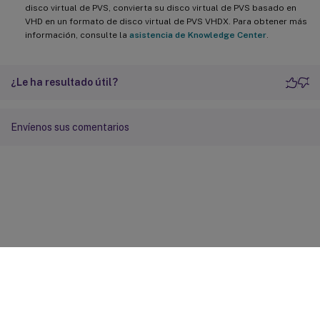
disco virtual de PVS, convierta su disco virtual de PVS basado en
VHD en un formato de disco virtual de PVS VHDX. Para obtener más
información, consulte la
asistencia de Knowledge Center
.
¿Le ha resultado útil?
Envíenos sus comentarios