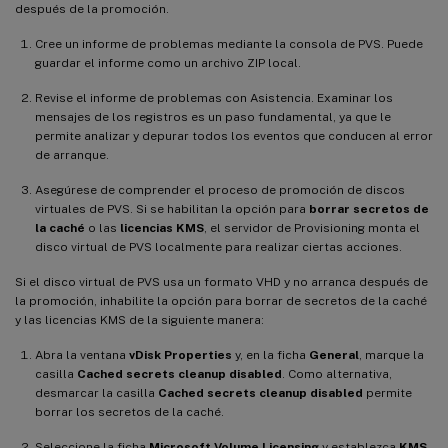
después de la promoción.
Cree un informe de problemas mediante la consola de PVS. Puede
guardar el informe como un archivo ZIP local.
Revise el informe de problemas con Asistencia. Examinar los
mensajes de los registros es un paso fundamental, ya que le
permite analizar y depurar todos los eventos que conducen al error
de arranque.
Asegúrese de comprender el proceso de promoción de discos
virtuales de PVS. Si se habilitan la opción para
borrar secretos de
la caché
o las
licencias KMS
, el servidor de Provisioning monta el
disco virtual de PVS localmente para realizar ciertas acciones.
Si el disco virtual de PVS usa un formato VHD y no arranca después de
la promoción, inhabilite la opción para borrar de secretos de la caché
y las licencias KMS de la siguiente manera:
Abra la ventana
vDisk Properties
y, en la ficha
General
, marque la
casilla
Cached secrets cleanup disabled
. Como alternativa,
desmarcar la casilla
Cached secrets cleanup disabled
permite
borrar los secretos de la caché.
Seleccione la ficha
Microsoft Volume Licensing
y establezca
KMS