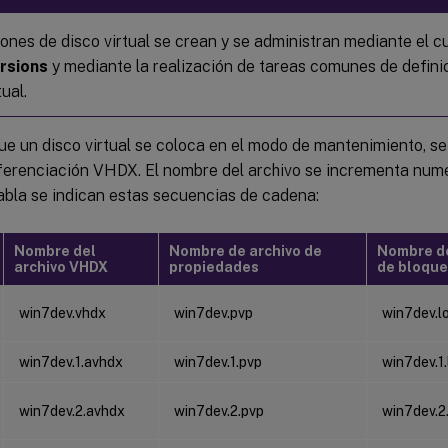
iones de disco virtual se crean y se administran mediante el c
rsions
y mediante la realización de tareas comunes de defini
tual.
e un disco virtual se coloca en el modo de mantenimiento, se
iferenciación VHDX. El nombre del archivo se incrementa num
abla se indican estas secuencias de cadena:
Nombre del
Nombre de archivo de
Nombre de
archivo VHDX
propiedades
de bloqu
win7dev.vhdx
win7dev.pvp
win7dev.l
win7dev.1.avhdx
win7dev.1.pvp
win7dev.1.
win7dev.2.avhdx
win7dev.2.pvp
win7dev.2