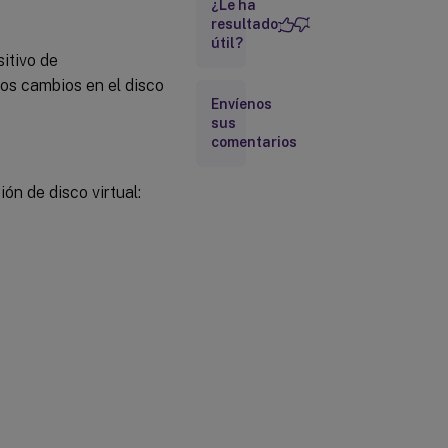
¿Le ha
resultado
útil?
Actualizar
itivo de
manualmente
una imagen
los cambios en el disco
de disco
Envíenos
virtual
sus
comentarios
Fusionar
discos de
diferenciación
ón de disco virtual:
VHDX
Fusionar
en una
imagen
base
nueva
Fusionar en
un disco de
diferenciación
consolidado