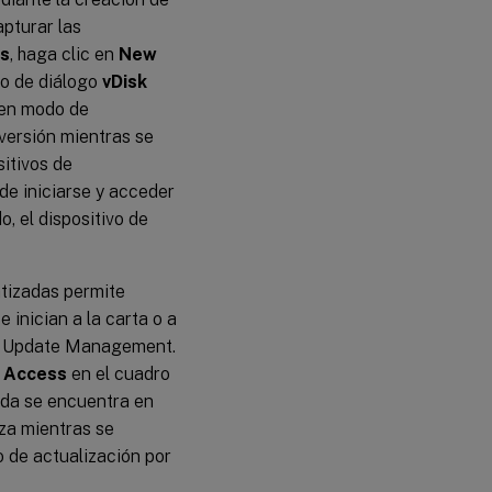
para
actualizaciones
pturar las
automáticas de
ns
, haga clic en
New
discos virtuales
ro de diálogo
vDisk
 en modo de
Ficha
versión mientras se
General
itivos de
de iniciarse y acceder
Ficha
Credentials
, el dispositivo de
Ficha
atizadas permite
Advanced
 inician a la carta o a
sk Update Management.
a
Access
en el cuadro
ada se encuentra en
iza mientras se
 de actualización por