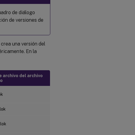
uadro de diálogo
ción de versiones de
 crea una versión del
éricamente. En la
 archivo del archivo
eo
ok
lok
.lok