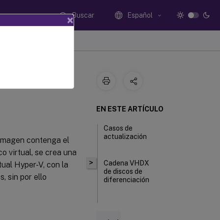
Buscar
Español
×
EN ESTE ARTÍCULO
Casos de
actualización
a imagen contenga el
o virtual, se crea una
>
Cadena VHDX
tual Hyper-V, con la
de discos de
, sin por ello
diferenciación
Cadena
VHDX