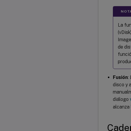
NOT
La fu
(vDis
Image
de dis
funci
produc
Fusión
:
disco y 
manualme
diálogo
alcanza 
Caden