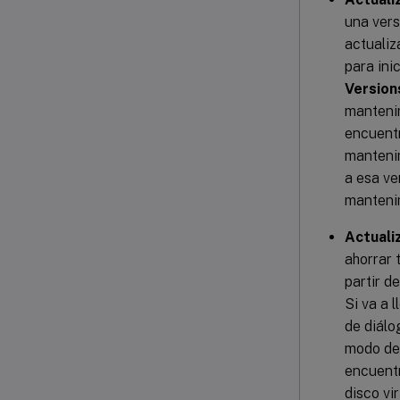
una vers
actualiz
para ini
Version
mantenim
encuentr
mantenim
a esa ve
mantenim
Actuali
ahorrar 
partir d
Si va a 
de diál
modo de 
encuentr
disco vir