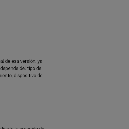
Fusionar
discos de
diferenciación
Promover
versiones
actualizadas
Actualizar
discos
al de esa versión, ya
virtuales en
 depende del tipo de
dispositivos
de destino
iento, dispositivo de
Automatizar
actualizaciones
de discos
virtuales
Configurar
conexiones de
hosts virtuales
diante la creación de