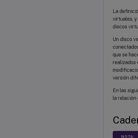
La definici
virtuales, 
discos virt
Un disco v
conectados
que se hace
realizados 
modificaci
versión dif
En las sigu
la relación
Cade
NOTA: