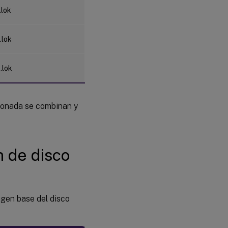
.lok
.lok
N
.lok
sionada se combinan y
 de disco
agen base del disco