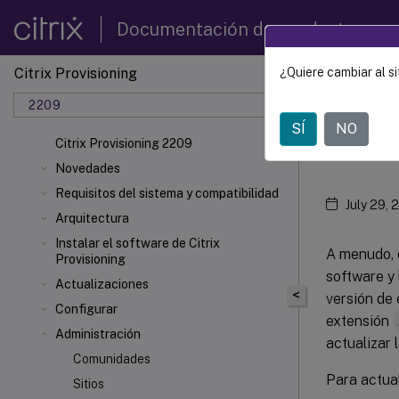
Documentación de productos
Citrix Provisioning
¿Quiere cambiar al si
Citrix 
2209
SÍ
NO
Actu
Citrix Provisioning 2209
Novedades
Requisitos del sistema y compatibilidad
July 29, 
Arquitectura
Instalar el software de Citrix
A menudo, e
Provisioning
software y 
Actualizaciones
<
versión de 
Configurar
extensión
Administración
actualizar 
Comunidades
Para actual
Sitios