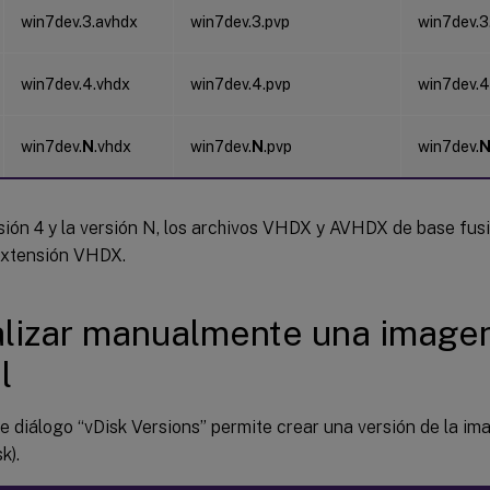
win7dev.3.avhdx
win7dev.3.pvp
win7dev.3
win7dev.4.vhdx
win7dev.4.pvp
win7dev.4
win7dev.
N
.vhdx
win7dev.
N
.pvp
win7dev.
rsión 4 y la versión N, los archivos VHDX y AVHDX de base fu
 extensión VHDX.
lizar manualmente una imagen
l
e diálogo “vDisk Versions” permite crear una versión de la im
k).