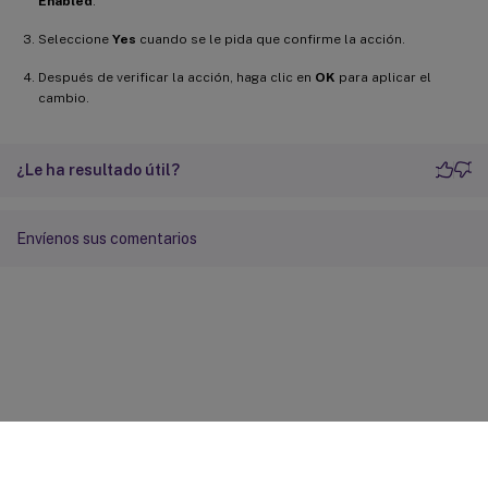
Enabled
.
Seleccione
Yes
cuando se le pida que confirme la acción.
Después de verificar la acción, haga clic en
OK
para aplicar el
cambio.
¿Le ha resultado útil?
Envíenos sus comentarios