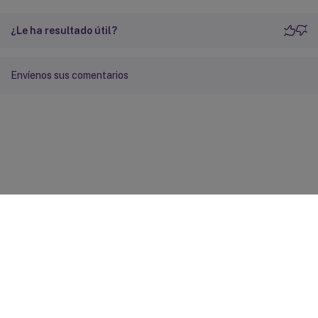
¿Le ha resultado útil?
Envíenos sus comentarios
Comentarios sobre el sitio
Sus opciones de privacidad
Condiciones legales y de
privacidad
Preferencias de cookies
docs.cloud.com
© 1999-
2026
Cloud Software Group, Inc. All rights reserved.