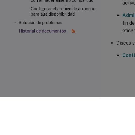
con almacenamiento compartido
activo
Configurar el archivo de arranque
para alta disponibilidad
Admin
fin d
Solución de problemas
eficac
Historial de documentos
Discos v
Confi
Com