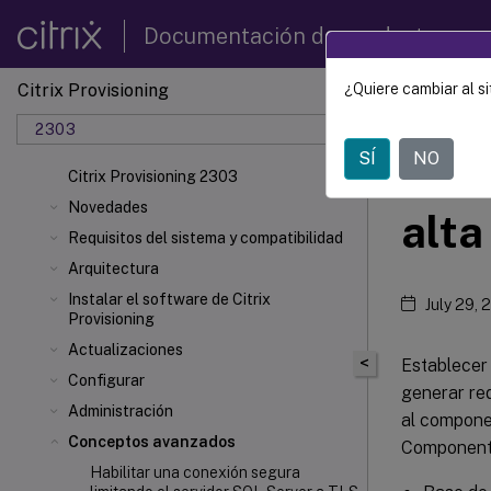
Documentación de productos
Citrix Provisioning
¿Quiere cambiar al si
Citrix 
2303
SÍ
NO
Adm
Citrix Provisioning 2303
Novedades
alta
Requisitos del sistema y compatibilidad
Arquitectura
Instalar el software de Citrix
July 29, 
Provisioning
Actualizaciones
<
Establecer 
Configurar
generar re
Administración
al compone
Conceptos avanzados
Componente
Habilitar una conexión segura