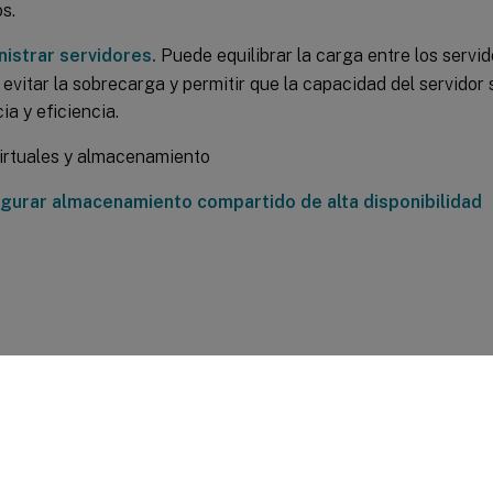
s.
istrar servidores.
Puede equilibrar la carga entre los servid
e evitar la sobrecarga y permitir que la capacidad del servido
ia y eficiencia.
irtuales y almacenamiento
gurar almacenamiento compartido de alta disponibilidad
entarios sobre el sitio
|
Sus opciones de privacidad
|
Condiciones