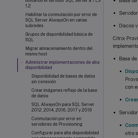
Base de
limitando el servidor SQL Server a TLS
1.2
Servidor
Habilitar la conmutación por error de
SQL Server AlwaysOn en varias
Discos v
subredes
Grupos de disponibilidad básica de
Citrix Prov
SQL
implementac
Migrar almacenamiento dentro del
mismo host
Base de
Administrar implementaciones de alta
disponibilidad
Dispo
Disponibilidad de bases de datos
Provi
sin conexión
con e
Crear imágenes reflejo de la base
de datos
Crear
SQL AlwaysOn para SQL Server
2012, 2014, 2016, 2017 y 2019
Servidor
Conmutación por error en
servidores de Provisioning
Conmu
otro s
Configurar para alta disponibilidad