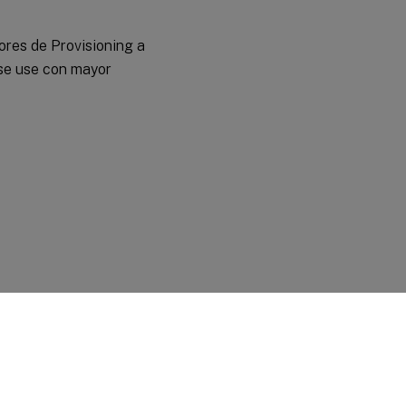
ores de Provisioning a
r se use con mayor
 legales y de privacidad
|
Preferencias de cookies
|
docs.cloud.com
© 1999-
2026
Cloud Software Group, Inc. All rights reserved.