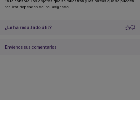
En la consola, los objetos que se muestran y las tareas que se pueden
realizar dependen del rol asignado.
¿Le ha resultado útil?
Envíenos sus comentarios