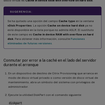
disco virtual es
Cache in device RAM with overflow on hard disk
.
SUGERENCIA:
Se ha quitado una opción del campo
Cache type
en la ventana
vDisk Properties
. La opción
Cache on device hard disk
ya no
está disponible en la lista porque no admite ASLR. El sustituto
de este campo es
Cache in device RAM with overflow on hard
disk
. Para obtener más información, consulte
Funciones
eliminadas de futuras versiones
.
Conmutar por error a la caché en el lado del servidor
durante el arranque
En un dispositivo de destino de Citrix Provisioning que arranca en
modo de disco virtual privado o como versión de disco virtual de
mantenimiento, abra un símbolo del sistema con privilegios de
administrador.
Ejecute la utilidad DiskPart con el comando siguiente:
diskpart