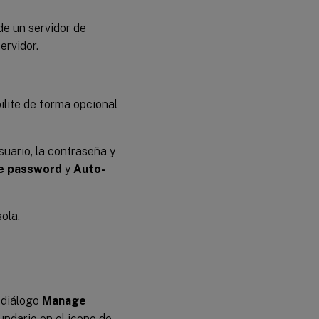
 de un servidor de
ervidor.
ilite de forma opcional
suario, la contraseña y
e password
y
Auto-
ola.
 diálogo
Manage
cundario en el icono de