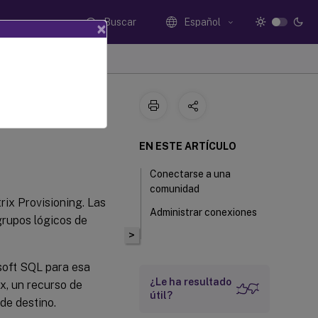
Buscar
Español
×
EN ESTE ARTÍCULO
Conectarse a una
comunidad
rix Provisioning. Las
Administrar conexiones
grupos lógicos de
>
soft SQL para esa
¿Le ha resultado
x, un recurso de
útil?
de destino.