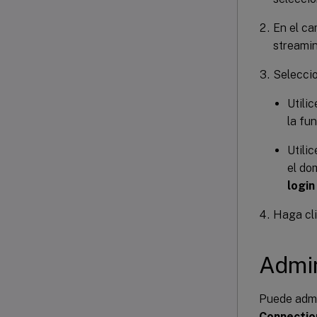
En el c
streamin
Seleccio
Utili
la fu
Utili
el do
login
Haga cl
Admin
Puede admi
Connectio