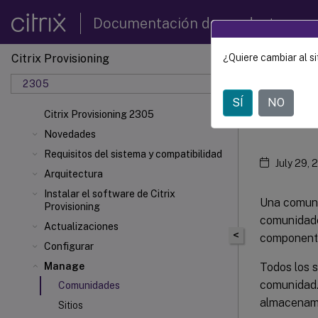
Documentación de productos
Citrix Provisioning
¿Quiere cambiar al si
Citrix 
2305
SÍ
NO
Com
Citrix Provisioning 2305
Novedades
Requisitos del sistema y compatibilidad
July 29, 
Arquitectura
Instalar el software de Citrix
Una comunid
Provisioning
comunidade
Actualizaciones
<
componente
Configurar
Todos los 
Manage
comunidad. 
Comunidades
almacenamie
Sitios