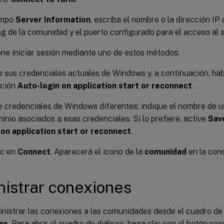
ampo
Server Information
, escriba el nombre o la dirección IP
g de la comunidad y el puerto configurado para el acceso al s
ne iniciar sesión mediante uno de estos métodos:
ce sus credenciales actuales de Windows y, a continuación, hab
nción
Auto-login on application start or reconnect
.
ce credenciales de Windows diferentes; indique el nombre de u
minio asociados a esas credenciales. Si lo prefiere, active
Sav
 on application start or reconnect
.
ic en
Connect
. Aparecerá el icono de la
comunidad
en la cons
istrar conexiones
nistrar las conexiones a las comunidades desde el cuadro de
ns
. Para abrir el cuadro de diálogo, haga clic con el botón se