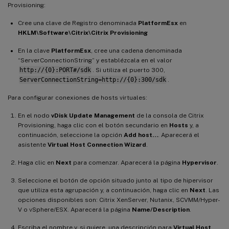
Provisioning:
Cree una clave de Registro denominada
PlatformEsx
en
HKLM\Software\Citrix\Citrix Provisioning
En la clave
PlatformEsx
, cree una cadena denominada
“ServerConnectionString” y establézcala en el valor
http://{0}:PORT#/sdk
. Si utiliza el puerto 300,
ServerConnectionString=http://{0}:300/sdk
.
Para configurar conexiones de hosts virtuales:
En el nodo
vDisk Update Management
de la consola de Citrix
Provisioning, haga clic con el botón secundario en
Hosts
y, a
continuación, seleccione la opción
Add host…
. Aparecerá el
asistente
Virtual Host Connection Wizard
.
Haga clic en
Next
para comenzar. Aparecerá la página
Hypervisor
.
Seleccione el botón de opción situado junto al tipo de hipervisor
que utiliza esta agrupación y, a continuación, haga clic en
Next
. Las
opciones disponibles son: Citrix XenServer, Nutanix, SCVMM/Hyper-
V o vSphere/ESX. Aparecerá la página
Name/Description
.
Escriba el nombre y, si quiere, una descripción para
Virtual Host