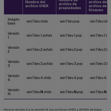
Nombre del
archivo del
archivo de
archivo VHDX
archivo de
propiedades
bloqueo
Imagen
win7dev.vhdx
win7dev.pvp
win7dev.lok
base
Versión
win7dev.1.avhdx
win7dev.1.pvp
win7dev.1.lok
1
Versión
win7dev.2.avhdx
win7dev.2.pvp
win7dev.2.lo
2
Versión
win7dev.3.avhdx
win7dev.3.pvp
win7dev.3.lo
3
Versión
win7dev.4.vhdx
win7dev.4.pvp
win7dev.4.lo
4
Versión
win7dev.
N
.vhdx
win7dev.
N
.pvp
win7dev.
N
.lo
N
Para la versión 4 y la versión N, los archivos VHDX y AVHDX de base