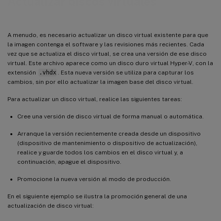
Actualizar discos virtuales
Fusionar discos de diferenciación
Promover versiones actualizadas
A menudo, es necesario actualizar un disco virtual existente para que
Actualizar discos virtuales en dispositivos de destino
la imagen contenga el software y las revisiones más recientes. Cada
vez que se actualiza el disco virtual, se crea una versión de ese disco
Automatizar actualizaciones de discos virtuales
virtual. Este archivo aparece como un disco duro virtual Hyper-V, con la
Configurar conexiones de hosts virtuales para actualizaciones automáticas de discos virtuales
extensión
.vhdx
. Esta nueva versión se utiliza para capturar los
cambios, sin por ello actualizar la imagen base del disco virtual.
Ficha General
Para actualizar un disco virtual, realice las siguientes tareas:
Ficha Credentials
Cree una versión de disco virtual de forma manual o automática.
Ficha Advanced
Arranque la versión recientemente creada desde un dispositivo
(dispositivo de mantenimiento o dispositivo de actualización),
realice y guarde todos los cambios en el disco virtual y, a
continuación, apague el dispositivo.
Promocione la nueva versión al modo de producción.
En el siguiente ejemplo se ilustra la promoción general de una
actualización de disco virtual: