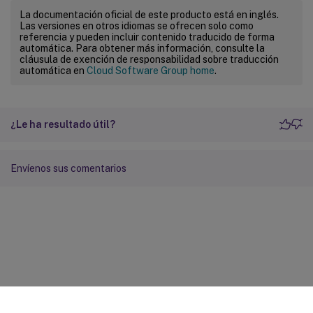
La documentación oficial de este producto está en inglés.
Las versiones en otros idiomas se ofrecen solo como
referencia y pueden incluir contenido traducido de forma
automática. Para obtener más información, consulte la
cláusula de exención de responsabilidad sobre traducción
automática en
Cloud Software Group home
.
¿Le ha resultado útil?
Envíenos sus comentarios