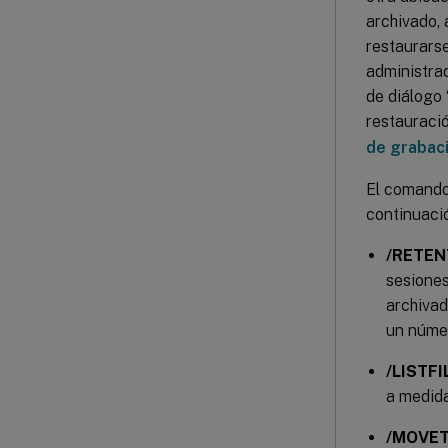
archivado, 
restaurarse
administrad
de diálogo
restauració
de grabac
El comand
continuaci
/RETEN
sesiones
archivad
un númer
/LISTFI
a medida
/MOVETO