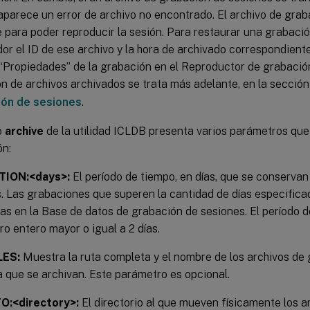
aparece un error de archivo no encontrado. El archivo de gra
 para poder reproducir la sesión. Para restaurar una grabació
or el ID de ese archivo y la hora de archivado correspondient
 “Propiedades” de la grabación en el Reproductor de grabació
n de archivos archivados se trata más adelante, en la secció
ión de sesiones
.
o
archive
de la utilidad ICLDB presenta varios parámetros que
ón:
TION:<days>:
El período de tiempo, en días, que se conservan
. Las grabaciones que superen la cantidad de días especifi
as en la Base de datos de grabación de sesiones. El período 
o entero mayor o igual a 2 días.
LES:
Muestra la ruta completa y el nombre de los archivos de
 que se archivan. Este parámetro es opcional.
:<directory>:
El directorio al que mueven físicamente los a