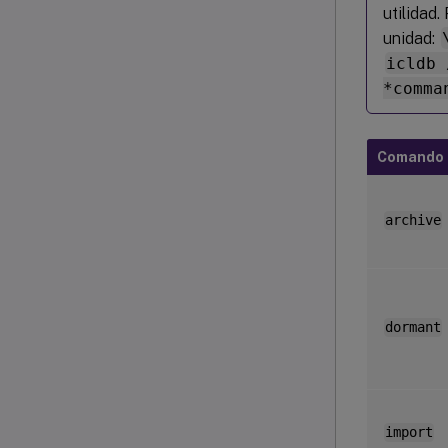
utilidad.
unidad:
icldb 
*comma
Comando
archive
dormant
import