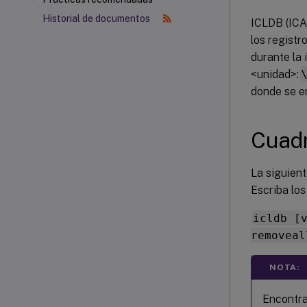
Historial de documentos
ICLDB (ICA
los registr
durante la 
<unidad>:
donde se e
Cuadr
La siguient
Escriba lo
icldb [
removeal
NOTA:
Encontra