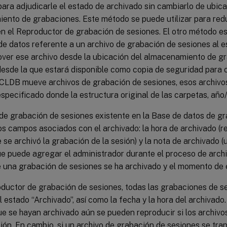
para adjudicarle el estado de archivado sin cambiarlo de ubica
ento de grabaciones. Este método se puede utilizar para redu
 el Reproductor de grabación de sesiones. El otro método es 
de datos referente a un archivo de grabación de sesiones al e
ver ese archivo desde la ubicación del almacenamiento de gr
desde la que estará disponible como copia de seguridad para 
d ICLDB mueve archivos de grabación de sesiones, esos archiv
especificado donde la estructura original de las carpetas, año/
 de grabación de sesiones existente en la Base de datos de g
s campos asociados con el archivado: la hora de archivado (re
 se archivó la grabación de la sesión) y la nota de archivado (
ue puede agregar el administrador durante el proceso de arch
e una grabación de sesiones se ha archivado y el momento de 
oductor de grabación de sesiones, todas las grabaciones de s
 estado “Archivado”, así como la fecha y la hora del archivado
e se hayan archivado aún se pueden reproducir si los archivo
ión. En cambio, si un archivo de grabación de sesiones se tran