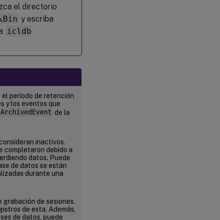
zca el directorio
\Bin
y escriba
ba
icldb
 el período de retención
s y los eventos que
ArchivedEvent
de la
consideran inactivos.
se completaron debido a
perdiendo datos. Puede
ase de datos se están
alizadas durante una
e grabación de sesiones.
gistros de esta. Además,
ases de datos, puede