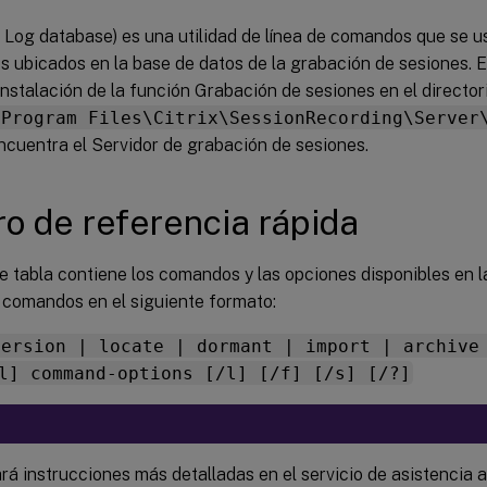
 Log database) es una utilidad de línea de comandos que se u
os ubicados en la base de datos de la grabación de sesiones. Es
instalación de la función Grabación de sesiones en el directori
\Program Files\Citrix\SessionRecording\Server
ncuentra el Servidor de grabación de sesiones.
o de referencia rápida
e tabla contiene los comandos y las opciones disponibles en l
s comandos en el siguiente formato:
version | locate | dormant | import | archive
l] command-options [/l] [/f] [/s] [/?]
rá instrucciones más detalladas en el servicio de asistencia 