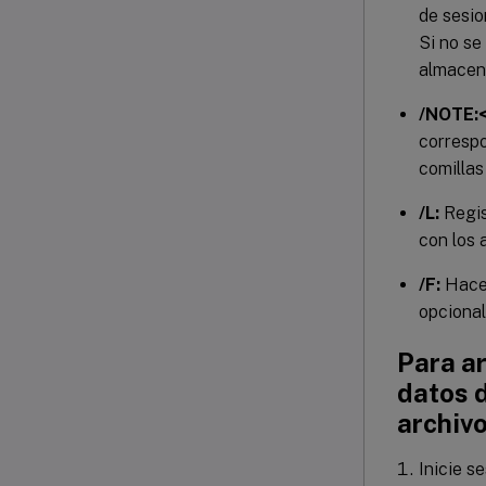
de sesio
Si no se
almacena
/NOTE:<
correspo
comillas
/L:
Regis
con los 
/F:
Hace 
opcional
Para ar
datos 
archiv
Inicie s