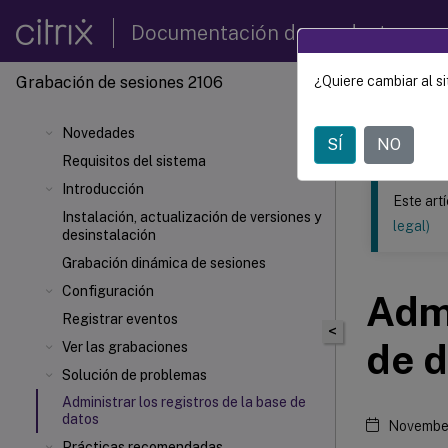
Documentación de productos
Grabación de sesiones 2106
¿Quiere cambiar al si
Este contenid
Grabac
Novedades
SÍ
NO
Requisitos del sistema
Introducción
Este art
Instalación, actualización de versiones y
legal)
desinstalación
Grabación dinámica de sesiones
Configuración
Admi
Registrar eventos
<
de 
Ver las grabaciones
Solución de problemas
Administrar los registros de la base de
datos
November
Prácticas recomendadas