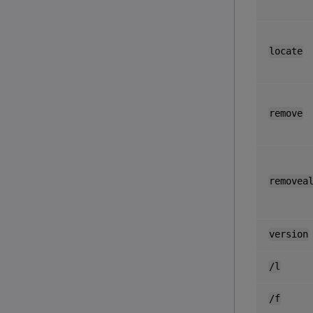
locate
remove
removea
version
/l
/f