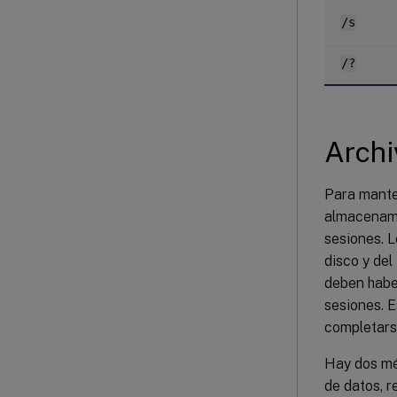
/s
/?
Archi
Para mante
almacenami
sesiones. L
disco y del
deben haber
sesiones. E
completars
Hay dos mét
de datos, r