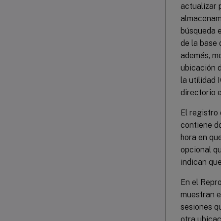
actualizar 
almacenami
búsqueda en
de la base 
además, mo
ubicación 
la utilida
directorio 
El registro
contiene do
hora en que
opcional q
indican qu
En el Repr
muestran el
sesiones qu
otra ubicac