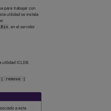
Restaurar
sa para trabajar con
archivos
de
ta utilidad se instala
grabación
o:
de
sesiones
\Bin
, en el servidor
a utilidad ICLDB.
 | remove |
asociado a esta