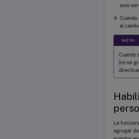
este ser
Cuando s
el cambi
NOTA:
Cuando s
(no se g
directiva
Habil
perso
La funcion
agregar da
eventos ap