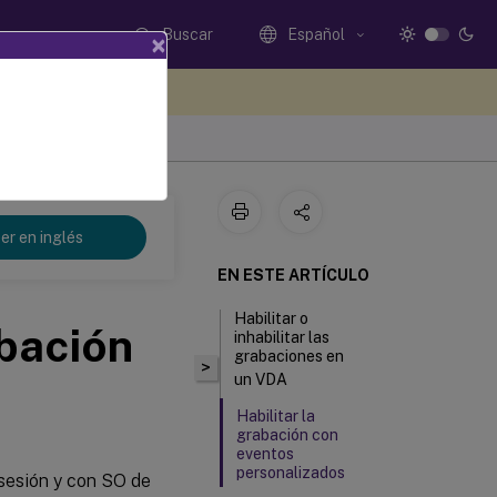
Buscar
Español
×
e sus comentarios aquí
er en inglés
EN ESTE ARTÍCULO
Habilitar o
abación
inhabilitar las
grabaciones en
>
un VDA
Habilitar la
grabación con
eventos
personalizados
sesión y con SO de