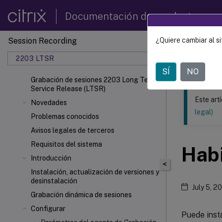
Documentación de productos
Session Recording
¿Quiere cambiar al si
Este contenid
2203 LTSR
Grabac
SÍ
NO
Grabación de sesiones 2203 Long Term
Service Release (LTSR)
Este art
Novedades
legal)
Problemas conocidos
Avisos legales de terceros
Requisitos del sistema
Habi
Introducción
<
Instalación, actualización de versiones y
desinstalación
July 5, 2
Grabación dinámica de sesiones
Configurar
Puede inst