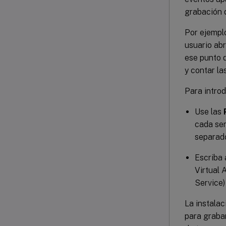
grabación 
Por ejemplo
usuario ab
ese punto 
y contar la
Para introd
Use las
cada ser
separado
Escriba 
Virtual 
Service)
La instalac
para grabar