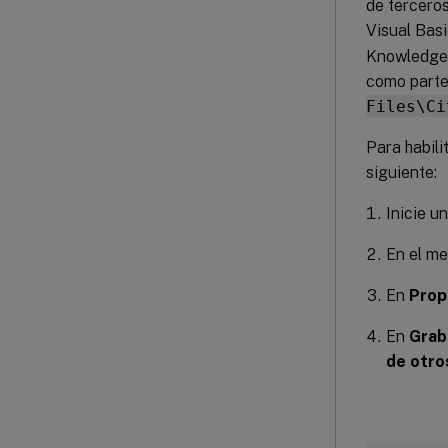
de tercero
Visual Basi
Knowledge 
como parte
Files\Ci
Para habili
siguiente:
Inicie u
En el m
En
Prop
En
Grab
de otro