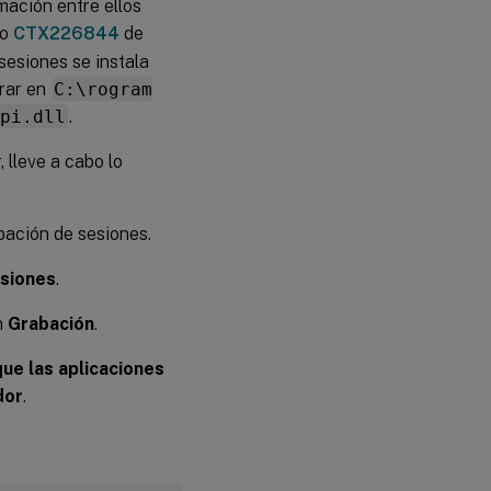
mación entre ellos
lo
CTX226844
de
sesiones se instala
trar en
C:\rogram
pi.dll
.
 lleve a cabo lo
bación de sesiones.
esiones
.
n
Grabación
.
que las aplicaciones
dor
.