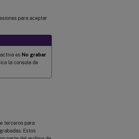
 sesiones para aceptar
 activa es
No grabar
lice la consola de
de terceros para
 grabadas. Estos
n parte del archivo de