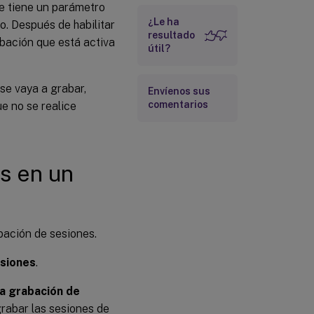
e tiene un parámetro
¿Le ha
o. Después de habilitar
resultado
abación que está activa
útil?
se vaya a grabar,
Envíenos sus
comentarios
e no se realice
es en un
bación de sesiones.
esiones
.
la grabación de
grabar las sesiones de