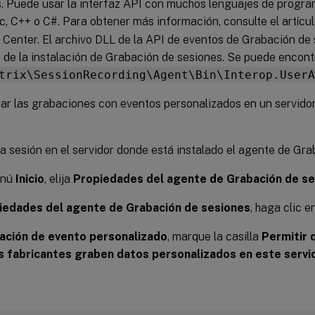
s. Puede usar la interfaz API con muchos lenguajes de progra
c, C++ o C#. Para obtener más información, consulte el artícu
Center. El archivo DLL de la API de eventos de Grabación de 
 de la instalación de Grabación de sesiones. Se puede encon
trix\SessionRecording\Agent\Bin\Interop.UserA
tar las grabaciones con eventos personalizados en un servidor,
na sesión en el servidor donde está instalado el agente de Gra
enú
Inicio
, elija
Propiedades del agente de Grabación de s
iedades del agente de Grabación de sesiones
, haga clic e
ación de evento personalizado
, marque la casilla
Permitir 
s fabricantes graben datos personalizados en este servi