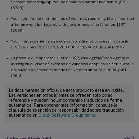
SessionRecordingAppPool se desactiva automáticamente. [SRT-
13725]
You might notice that the time of your new recording file is incorrect
after an event is triggered with the pre-recording function. [SRT-
13609]
You might experience an issue with loading or processing data in
LTSR versions 1912 CU10, 2203 CU6, and 2402 CU2. [SRT-13107]
Es posible que aparezca el error
USP_AddLoggingEventLogging is
missing
en el Visor de eventos de Windows después de actualizar la
Grabación de sesiones desde una versión anterior a 2009. [SRT-
12913]
La documentación oficial de este producto está en inglés.
Las versiones en otros idiomas se ofrecen solo como
referencia y pueden incluir contenido traducido de forma
automática. Para obtener más información, consulte la
cláusula de exención de responsabilidad sobre traducción
automática en
Cloud Software Group home
.
¿Le ha resultado útil?