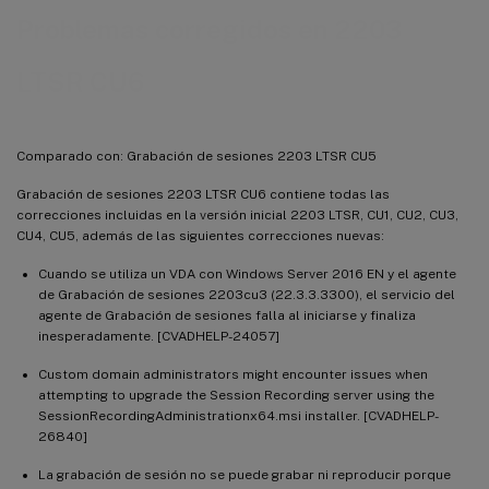
Problemas corregidos en 2203
LTSR CU6
Comparado con: Grabación de sesiones 2203 LTSR CU5
Grabación de sesiones 2203 LTSR CU6 contiene todas las
correcciones incluidas en la versión inicial 2203 LTSR, CU1, CU2, CU3,
CU4, CU5, además de las siguientes correcciones nuevas:
Cuando se utiliza un VDA con Windows Server 2016 EN y el agente
de Grabación de sesiones 2203cu3 (22.3.3.3300), el servicio del
agente de Grabación de sesiones falla al iniciarse y finaliza
inesperadamente. [CVADHELP-24057]
Custom domain administrators might encounter issues when
attempting to upgrade the Session Recording server using the
SessionRecordingAdministrationx64.msi installer. [CVADHELP-
26840]
La grabación de sesión no se puede grabar ni reproducir porque