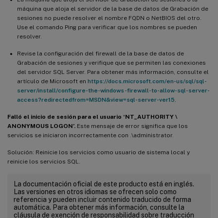
máquina que aloja el servidor de la base de datos de Grabación de
sesiones no puede resolver el nombre FQDN o NetBIOS del otro.
Use el comando Ping para verificar que los nombres se pueden
resolver.
Revise la configuración del firewall de la base de datos de
Grabación de sesiones y verifique que se permiten las conexiones
del servidor SQL Server. Para obtener más información, consulte el
artículo de Microsoft en
https://docs.microsoft.com/en-us/sql/sql-
server/install/configure-the-windows-firewall-to-allow-sql-server-
access?redirectedfrom=MSDN&view=sql-server-ver15
.
Falló el inicio de sesión para el usuario ‘NT_AUTHORITY \
ANONYMOUS LOGON’.
Este mensaje de error significa que los
servicios se iniciaron incorrectamente con .\administrator.
Solución: Reinicie los servicios como usuario de sistema local y
reinicie los servicios SQL.
La documentación oficial de este producto está en inglés.
Las versiones en otros idiomas se ofrecen solo como
referencia y pueden incluir contenido traducido de forma
automática. Para obtener más información, consulte la
cláusula de exención de responsabilidad sobre traducción