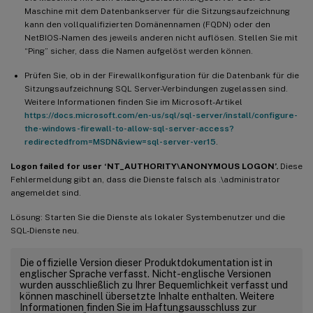
Maschine mit dem Datenbankserver für die Sitzungsaufzeichnung
kann den vollqualifizierten Domänennamen (FQDN) oder den
NetBIOS-Namen des jeweils anderen nicht auflösen. Stellen Sie mit
“Ping” sicher, dass die Namen aufgelöst werden können.
Prüfen Sie, ob in der Firewallkonfiguration für die Datenbank für die
Sitzungsaufzeichnung SQL Server-Verbindungen zugelassen sind.
Weitere Informationen finden Sie im Microsoft-Artikel
https://docs.microsoft.com/en-us/sql/sql-server/install/configure-
the-windows-firewall-to-allow-sql-server-access?
redirectedfrom=MSDN&view=sql-server-ver15
.
Logon failed for user ‘NT_AUTHORITY\ANONYMOUS LOGON’.
Diese
Fehlermeldung gibt an, dass die Dienste falsch als .\administrator
angemeldet sind.
Lösung: Starten Sie die Dienste als lokaler Systembenutzer und die
SQL-Dienste neu.
Die offizielle Version dieser Produktdokumentation ist in
englischer Sprache verfasst. Nicht-englische Versionen
wurden ausschließlich zu Ihrer Bequemlichkeit verfasst und
können maschinell übersetzte Inhalte enthalten. Weitere
Informationen finden Sie im Haftungsausschluss zur