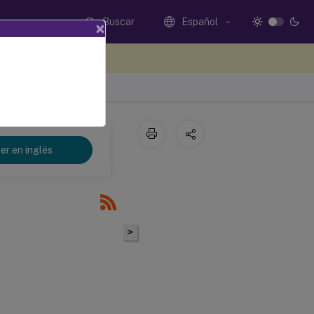
Buscar
Español
×
e sus comentarios aquí
er en inglés
>