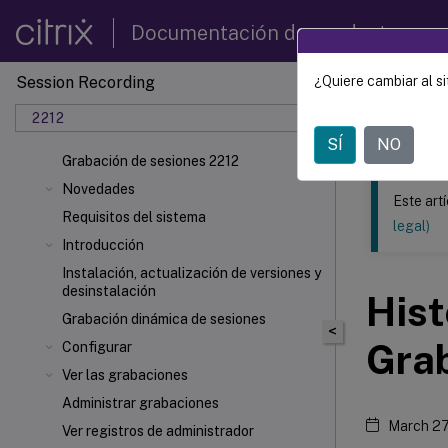
Documentación de productos
Session Recording
¿Quiere cambiar al si
Este contenid
2212
Grabac
SÍ
NO
Grabación de sesiones 2212
Novedades
Este art
Requisitos del sistema
legal)
Introducción
Instalación, actualización de versiones y
desinstalación
Hist
Grabación dinámica de sesiones
<
Grab
Configurar
Ver las grabaciones
Administrar grabaciones
March 27
Ver registros de administrador