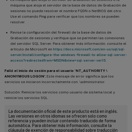
máquina que aloja el servidor de la base de datos de Grabación de
sesiones no puede resolver el nombre FQDN o NetBIOS del otro.
Use el comando Ping para verificar que los nombres se pueden
resolver.
Revise la configuración del firewall de la base de datos de
Grabación de sesiones y verifique que se permiten las conexiones
del servidor SQL Server. Para obtener más información, consulte el
artículo de Microsoft en
https://docs.microsoft.com/en-us/sql/sql-
server/install/configure-the-windows-firewall-to-allow-sql-server-
access?redirectedfrom=MSDN&view=sql-server-ver15
.
Falló el inicio de sesión para el usuario ‘NT_AUTHORITY \
ANONYMOUS LOGON’.
Este mensaje de error significa que los
servicios se iniciaron incorrectamente con .\administrator.
Solución: Reinicie los servicios como usuario de sistema local y
reinicie los servicios SQL.
La documentación oficial de este producto está en inglés.
Las versiones en otros idiomas se ofrecen solo como
referencia y pueden incluir contenido traducido de forma
automática. Para obtener más información, consulte la
cláusula de exención de responsabilidad sobre traducción