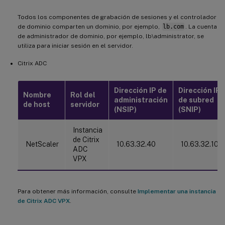
Todos los componentes de grabación de sesiones y el controlador
de dominio comparten un dominio, por ejemplo,
lb.com
. La cuenta
de administrador de dominio, por ejemplo, lb\administrator, se
utiliza para iniciar sesión en el servidor.
Citrix ADC
Dirección IP de
Dirección IP
Nombre
Rol del
administración
de subred
de host
servidor
(NSIP)
(SNIP)
Instancia
de Citrix
NetScaler
10.63.32.40
10.63.32.109
ADC
VPX
Para obtener más información, consulte
Implementar una instancia
de Citrix ADC VPX
.