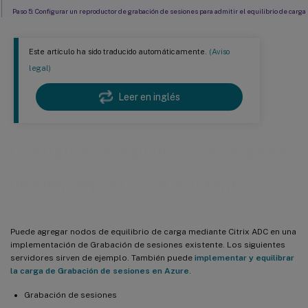
Paso 5: Configurar un reproductor de grabación de sesiones para admitir el equilibrio de carga
Paso 6: Comprobar si el equilibrio de carga funciona con el servidor de Grabación de sesiones
configurado
Este artículo ha sido traducido automáticamente.
(Aviso
legal)
Paso 7: Agregar otros servidores de grabación de sesiones
Solucionar problemas
Leer en inglés
Configurar el equilibrio de carga en
una implementación existente
Puede agregar nodos de equilibrio de carga mediante Citrix ADC en una
implementación de Grabación de sesiones existente. Los siguientes
servidores sirven de ejemplo. También puede
implementar y equilibrar
la carga de Grabación de sesiones en Azure
.
Grabación de sesiones