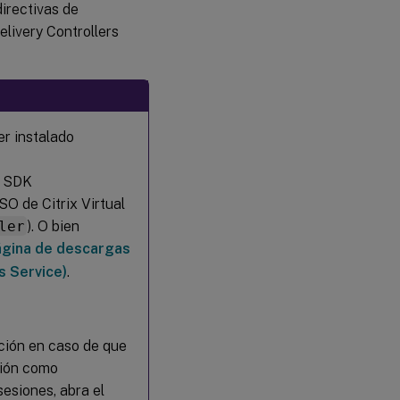
directivas de
elivery Controllers
er instalado
l SDK
O de Citrix Virtual
ler
). O bien
ágina de descargas
s Service)
.
ación en caso de que
sión como
esiones, abra el