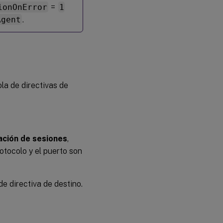
ionOnError
=
1
Agent
.
la de directivas de
ación de sesiones
,
otocolo y el puerto son
de directiva de destino.