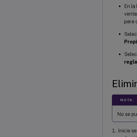
En la
venta
para 
Selec
Prop
Selec
regla
Elimi
NOTA:
No se pu
Inicie s