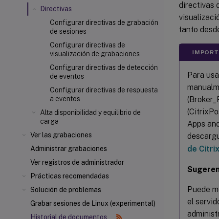
directivas 
Directivas
visualizaci
Configurar directivas de grabación
tanto desd
de sesiones
Configurar directivas de
IMPORT
visualización de grabaciones
Configurar directivas de detección
Para usa
de eventos
manualme
Configurar directivas de respuesta
(Broker_
a eventos
(CitrixP
Alta disponibilidad y equilibrio de
carga
Apps and
Ver las grabaciones
descarg
de Citri
Administrar grabaciones
Ver registros de administrador
Sugeren
Prácticas recomendadas
Puede mo
Solución de problemas
el servi
Grabar sesiones de Linux (experimental)
administ
Historial de documentos