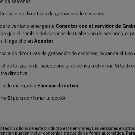
n de sesiones.
a Consola de directivas de grabación de sesiones.
ece la ventana emergente
Conectar con el servidor de Grab
e que el nombre del servidor de Grabación de sesiones, el pr
s. Haga clic en
Aceptar
.
nsola de directivas de grabación de sesiones, expanda el tipo 
el de la izquierda, seleccione la directiva a eliminar. Si la dir
tra directiva.
rra de menú, elija
Eliminar directiva
.
one
Sí
para confirmar la acción.
tación oficial de este producto está en inglés. Las versiones en otros
encia y pueden incluir contenido traducido de forma automática. Par