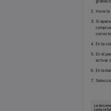
grabació
Inicie l
Si apar
comprueb
correcto
En la co
En el pan
activar o
En la ba
Selecci
La documen
como refer