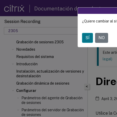
Documentación de productos
Session Recording
¿Quiere cambiar al si
Este contenid
2305
Grabac
SÍ
NO
Grabación de sesiones 2305
Novedades
Este art
Requisitos del sistema
legal)
Introducción
Instalación, actualización de versiones y
desinstalación
Dire
Grabación dinámica de sesiones
<
Configurar
Parámetros del agente de Grabación
April 3, 
de sesiones
Parámetros del servidor de Grabación
Utilice la 
de sesiones