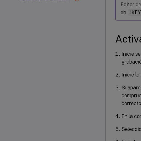
Editor d
en
HKE
Activ
Inicie s
grabació
Inicie l
Si apar
comprueb
correcto
En la co
Seleccio