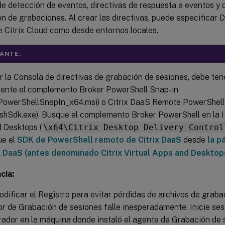
de detección de eventos, directivas de respuesta a eventos y 
ón de grabaciones. Al crear las directivas, puede especificar D
e Citrix Cloud como desde entornos locales.
ANTE:
r la Consola de directivas de grabación de sesiones, debe ten
nte el complemento Broker PowerShell Snap-in
PowerShellSnapIn_x64.msi) o Citrix DaaS Remote PowerShel
oshSdk.exe). Busque el complemento Broker PowerShell en la IS
 Desktops (
\x64\Citrix Desktop Delivery Control
ue el
SDK de PowerShell remoto de Citrix DaaS
desde
la p
x DaaS (antes denominado Citrix Virtual Apps and Desktop
cia:
dificar el Registro para evitar pérdidas de archivos de grab
dor de Grabación de sesiones falle inesperadamente. Inicie se
rador en la máquina donde instaló el agente de Grabación de s