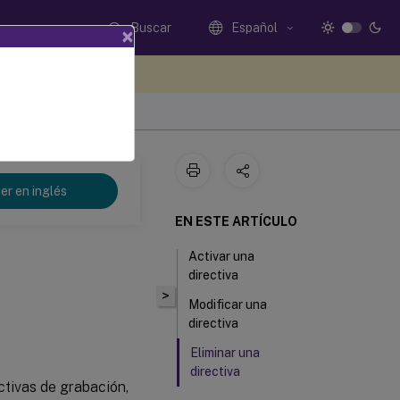
Buscar
Español
×
e sus comentarios aquí
er en inglés
EN ESTE ARTÍCULO
Activar una
directiva
>
Modificar una
directiva
Eliminar una
directiva
ctivas de grabación,