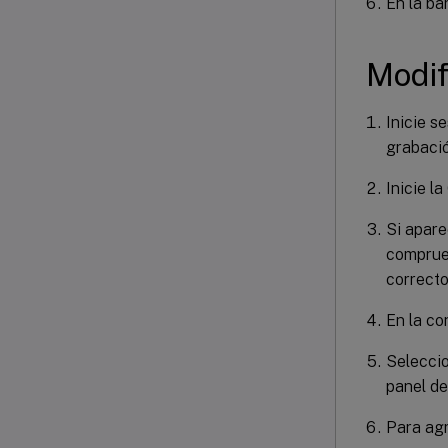
En la ba
Modif
Inicie s
grabació
Inicie l
Si apar
comprueb
correcto
En la co
Seleccio
panel de
Para agr