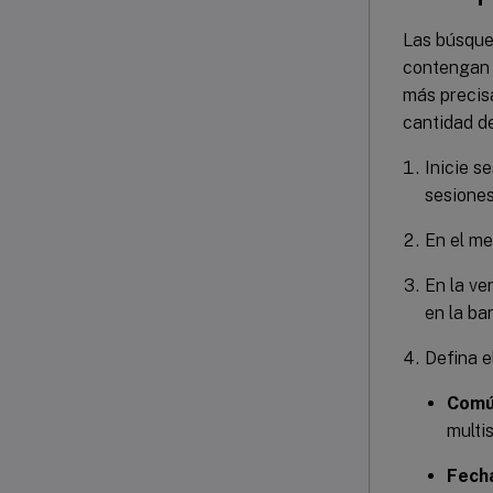
Las búsque
contengan 
más precisa
cantidad de
Inicie s
sesiones
En el m
En la v
en la ba
Defina e
Com
multis
Fech