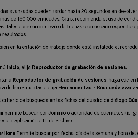
das avanzadas pueden tardar hasta 20 segundos en devolver 
más de 150 000 entidades. Citrix recomienda el uso de cond
s, tales como un intervalo de fechas o un usuario específico, 
 resultados.
esión en la estación de trabajo donde está instalado el reprod
.
enú
Inicio
, elija
Reproductor de grabación de sesiones
.
entana
Reproductor de grabación de sesiones
, haga clic en
rra de herramientas o elija
Herramientas
>
Búsqueda avanz
l criterio de búsqueda en las fichas del cuadro de diálogo
Bús
ún
permite buscar por dominio o autoridad de cuentas, sitio, 
esión, aplicación o ID de archivo.
a/Hora
Permite buscar por fecha, día de la semana y hora del d