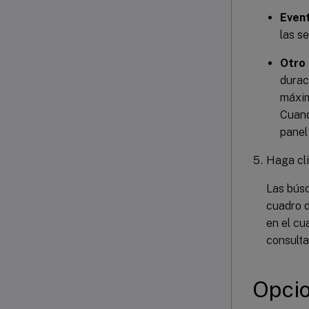
Even
las s
Otro
durac
máxim
Cuand
panel
Haga cl
Las búsq
cuadro 
en el cu
consult
Opci