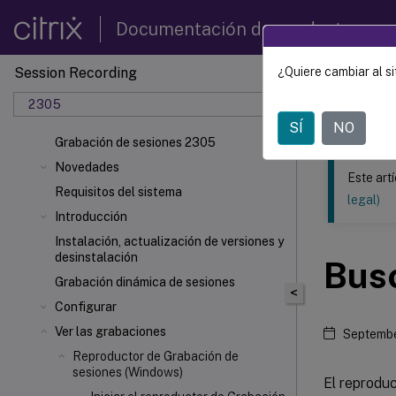
Documentación de productos
Session Recording
¿Quiere cambiar al si
Este contenid
2305
Grabac
SÍ
NO
Grabación de sesiones 2305
Novedades
Este art
Requisitos del sistema
legal)
Introducción
Instalación, actualización de versiones y
desinstalación
Bus
Grabación dinámica de sesiones
<
Configurar
Ver las grabaciones
Septembe
Reproductor de Grabación de
sesiones (Windows)
El reprodu