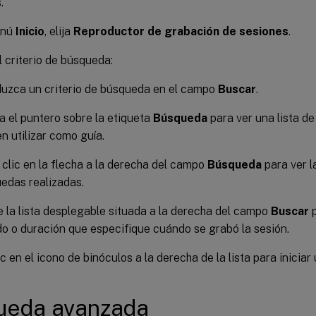
.
enú
Inicio
, elija
Reproductor de grabación de sesiones
.
l criterio de búsqueda:
duzca un criterio de búsqueda en el campo
Buscar
.
 el puntero sobre la etiqueta
Búsqueda
para ver una lista d
n utilizar como guía.
clic en la flecha a la derecha del campo
Búsqueda
para ver l
edas realizadas.
ce la lista desplegable situada a la derecha del campo
Buscar
p
do o duración que especifique cuándo se grabó la sesión.
c en el icono de binóculos a la derecha de la lista para inicia
ueda avanzada