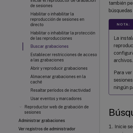
Iniciar el reproductor de Grabación
también per
de sesiones
búsquedas 
Habilitar o inhabilitar la
reproducción de sesiones en
NOTA:
directo
Habilitar o inhabilitar la protección
La insta
de las reproducciones
reproduc
Buscar grabaciones
configur
Establecer restricciones de acceso
archivos.
a las grabaciones
Abrir y reproducir grabaciones
Para ver
Almacenar grabaciones en la
sesiones
caché
ningún p
Resaltar períodos de inactividad
Usar eventos y marcadores
Reproductor web de grabación de
Búsq
sesiones
Administrar grabaciones
Inicie s
Ver registros de administrador