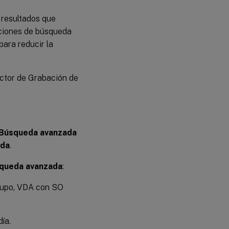
resultados que
iciones de búsqueda
para reducir la
uctor de Grabación de
Búsqueda avanzada
ada
.
queda avanzada
:
grupo, VDA con SO
ía.