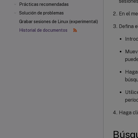
sesiones
Prácticas recomendadas
Solución de problemas
En el m
Grabar sesiones de Linux (experimental)
Defina e
Historial de documentos
Intro
Mueva
puede
Haga 
búsqu
Utili
perío
Haga cli
Búsq