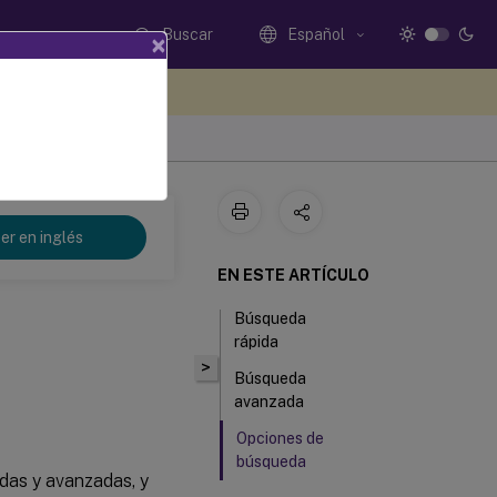
Buscar
Español
×
e sus comentarios aquí
er en inglés
EN ESTE ARTÍCULO
Búsqueda
rápida
>
Búsqueda
avanzada
Opciones de
búsqueda
das y avanzadas, y