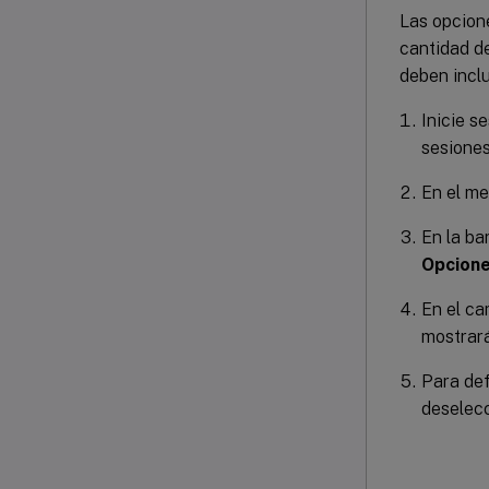
Las opcion
cantidad de
deben inclu
Inicie s
sesiones
En el m
En la ba
Opcione
En el c
mostrar
Para def
deselec