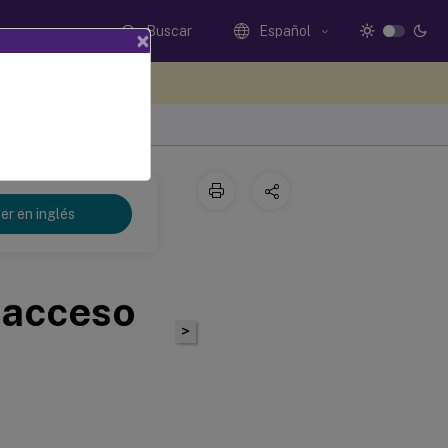
Buscar
Español
×
e sus comentarios aquí
er en inglés
 acceso
>