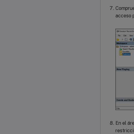
Comprueb
acceso 
En el ár
restricc