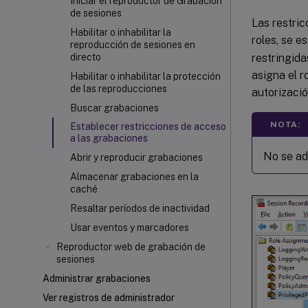
Iniciar el reproductor de Grabación
de sesiones
Las restri
Habilitar o inhabilitar la
roles, se 
reproducción de sesiones en
restringida
directo
asigna el ro
Habilitar o inhabilitar la protección
de las reproducciones
autorizaci
Buscar grabaciones
NOTA:
Establecer restricciones de acceso
a las grabaciones
No se ad
Abrir y reproducir grabaciones
Almacenar grabaciones en la
caché
Resaltar períodos de inactividad
Usar eventos y marcadores
Reproductor web de grabación de
sesiones
Administrar grabaciones
Ver registros de administrador