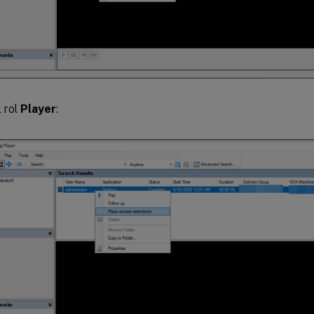
l rol
Player
: