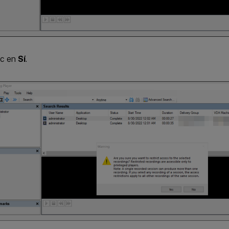
ic en
Sí
.