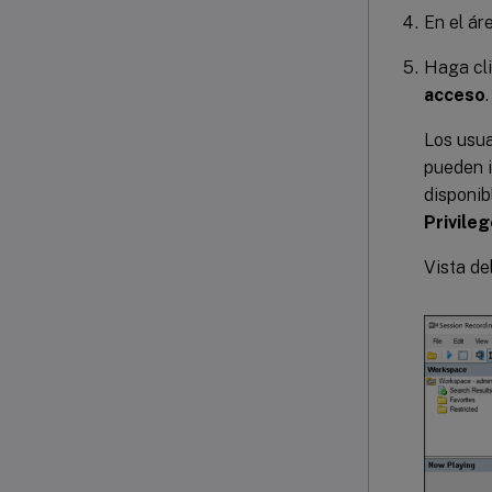
En el ár
Haga cli
acceso
.
Los usua
pueden i
disponib
Privile
Vista de