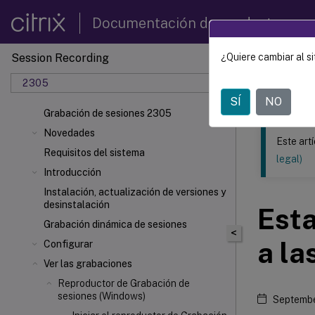
Documentación de productos
Session Recording
¿Quiere cambiar al si
Este contenid
2305
Grabac
SÍ
NO
Grabación de sesiones 2305
Novedades
Este art
Requisitos del sistema
legal)
Introducción
Instalación, actualización de versiones y
desinstalación
Esta
Grabación dinámica de sesiones
<
a la
Configurar
Ver las grabaciones
Reproductor de Grabación de
sesiones (Windows)
Septembe