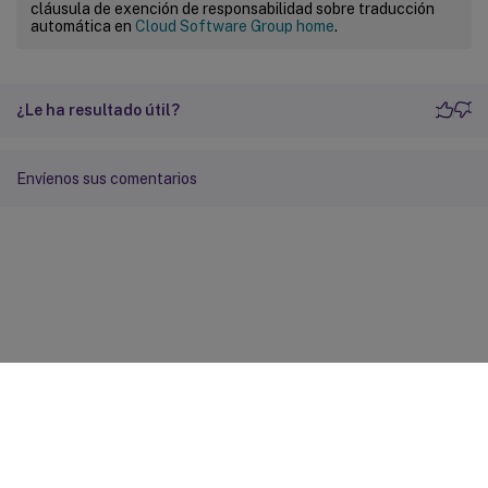
cláusula de exención de responsabilidad sobre traducción
automática en
Cloud Software Group home
.
¿Le ha resultado útil?
Envíenos sus comentarios