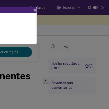
Buscar
Español
×
e sus comentarios aquí
er en inglés
¿Le ha resultado
útil?
onentes
>
Envíenos sus
comentarios