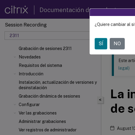
Documentación de productos
Session Recording
¿Quiere cambiar al si
Este contenid
2311
Grabac
SÍ
NO
Grabación de sesiones 2311
Novedades
Este art
Requisitos del sistema
legal)
Introducción
Instalación, actualización de versiones y
desinstalación
La i
Grabación dinámica de sesiones
<
de s
Configurar
Ver las grabaciones
Administrar grabaciones
August 1
Ver registros de administrador