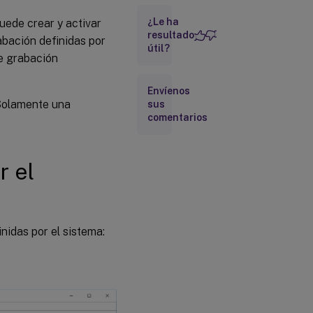
grabación
personalizada
¿Le ha
puede crear y activar
resultado
abación definidas por
útil?
de grabación
Consideraciones
Envíenos
Pasos
 Solamente una
sus
comentarios
Usar
grupos
de
Active
r el
Directory
Incluir
usuarios
nidas por el sistema:
en la lista
de
usuarios
permitidos
Configurar