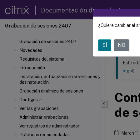
Documentación de productos
Grabación de sesiones 2407
¿Quiere cambiar al si
Este contenid
Grabac
Grabación de sesiones 2407
SÍ
NO
Novedades
Requisitos del sistema
Este art
Introducción
legal)
Instalación, actualización de versiones y
desinstalación
Grabación dinámica de sesiones
Conf
Configurar
<
de s
Ver las grabaciones
Administrar grabaciones
Ver registros de administrador
March 11
Prácticas recomendadas