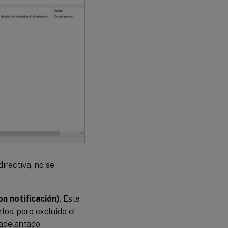
Director
para usar
el servidor
de
Grabación
de
sesiones
Comportamiento
de la función
Renovar
directiva, no se
n notificación)
. Esta
tos, pero excluido el
 adelantado.