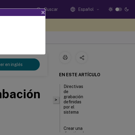
Buscar
Español
×
e sus comentarios aquí
er en inglés
EN ESTE ARTÍCULO
Directivas
abación
de
grabación
>
definidas
por el
sistema
Crear una
directiva de