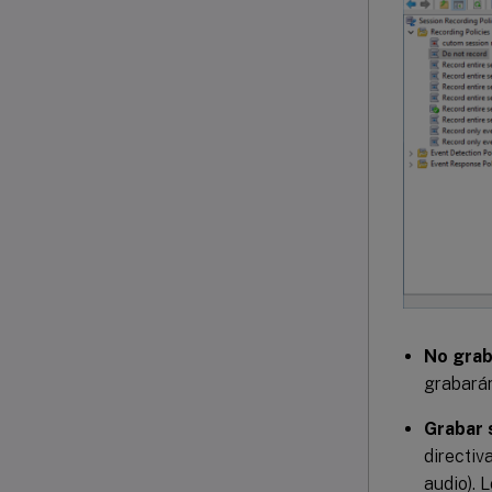
No grab
grabarán
Grabar 
directiv
audio). 