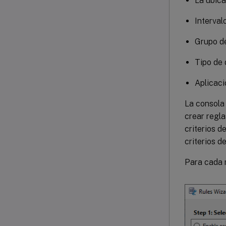
La ubica
Interval
Grupo d
Tipo de 
Aplicaci
La consola
crear regla
criterios d
criterios de
Para cada 