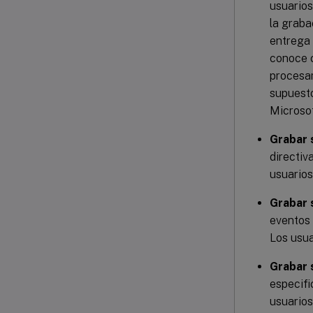
usuarios
la graba
entrega 
conoce c
procesam
supuesto
Microso
Grabar 
directiv
usuarios
Grabar 
eventos 
Los usua
Grabar 
especifi
usuarios