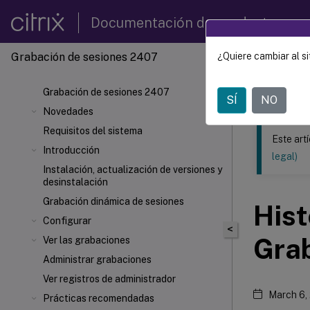
Documentación de productos
Grabación de sesiones 2407
¿Quiere cambiar al si
Este contenid
Grabac
Grabación de sesiones 2407
SÍ
NO
Novedades
Requisitos del sistema
Este art
Introducción
legal)
Instalación, actualización de versiones y
desinstalación
Grabación dinámica de sesiones
Hist
Configurar
<
Grab
Ver las grabaciones
Administrar grabaciones
Ver registros de administrador
March 6,
Prácticas recomendadas