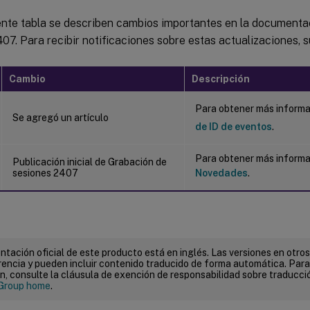
iente tabla se describen cambios importantes en la document
07. Para recibir notificaciones sobre estas actualizaciones, 
Cambio
Descripción
Para obtener más informa
Se agregó un artículo
de ID de eventos
.
Para obtener más informa
Publicación inicial de Grabación de
sesiones 2407
Novedades
.
tación oficial de este producto está en inglés. Las versiones en otros
encia y pueden incluir contenido traducido de forma automática. Par
n, consulte la cláusula de exención de responsabilidad sobre traducc
Group home
.