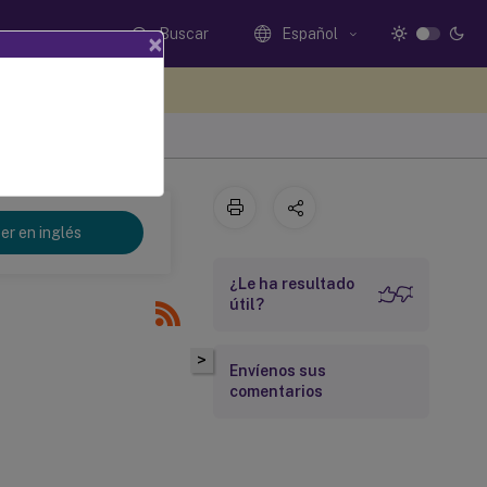
Buscar
Español
×
e sus comentarios aquí
er en inglés
¿Le ha resultado
útil?
>
Envíenos sus
comentarios