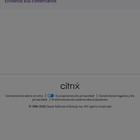
Envíenos sus comentarios
Comentarios sobre el sitio
Sus opciones de privacidad
Condiciones legales y de
privacidad
Preferencias de cookies
docs.cloud.com
© 1999-
2026
Cloud Software Group, Inc. All rights reserved.