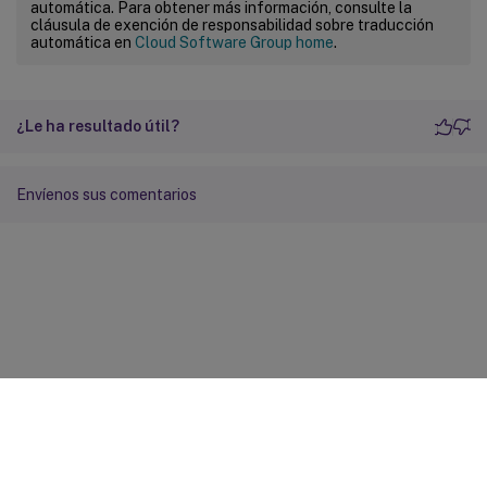
automática. Para obtener más información, consulte la
cláusula de exención de responsabilidad sobre traducción
automática en
Cloud Software Group home
.
¿Le ha resultado útil?
Envíenos sus comentarios