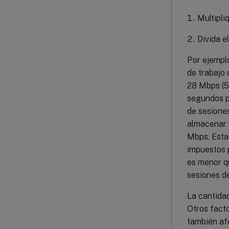
Multipli
Divida e
Por ejempl
de trabajo 
28 Mbps (50
segundos po
de sesione
almacenar 
Mbps. Esta 
impuestos p
es menor qu
sesiones d
La cantidad
Otros facto
también af