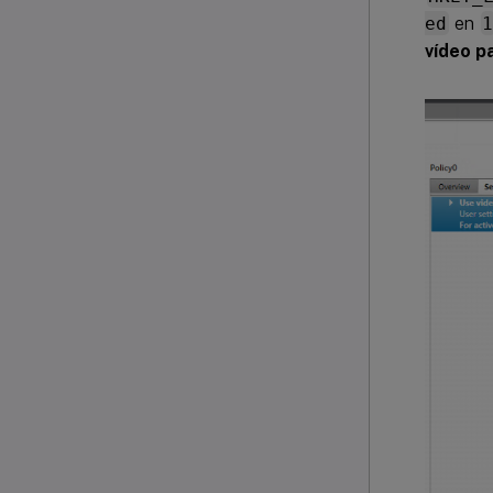
ed
en
vídeo p