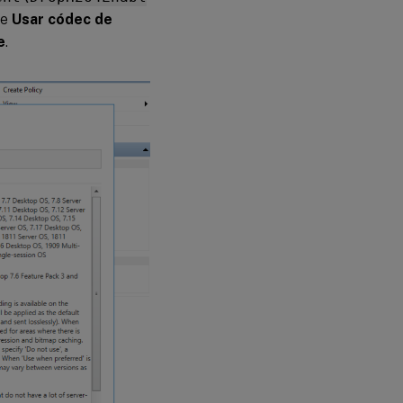
Escalabilidad
de
Usar códec de
de la base de
e
.
datos