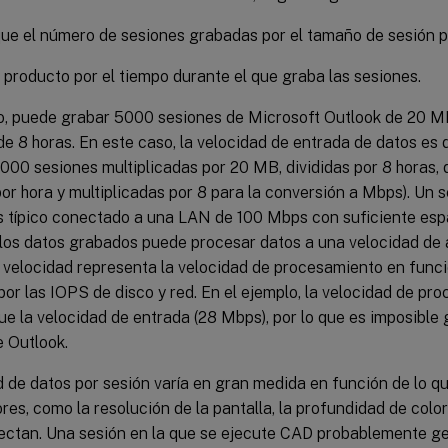
que el número de sesiones grabadas por el tamaño de sesión 
l producto por el tiempo durante el que graba las sesiones.
o, puede grabar 5000 sesiones de Microsoft Outlook de 20 M
de 8 horas. En este caso, la velocidad de entrada de datos e
00 sesiones multiplicadas por 20 MB, divididas por 8 horas, 
r hora y multiplicadas por 8 para la conversión a Mbps). Un 
s típico conectado a una LAN de 100 Mbps con suficiente esp
los datos grabados puede procesar datos a una velocidad d
velocidad representa la velocidad de procesamiento en función
or las IOPS de disco y red. En el ejemplo, la velocidad de pr
e la velocidad de entrada (28 Mbps), por lo que es imposible
e Outlook.
 de datos por sesión varía en gran medida en función de lo q
res, como la resolución de la pantalla, la profundidad de color
ectan. Una sesión en la que se ejecute CAD probablemente g