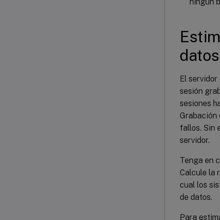
ningún b
Estim
datos
El servidor
sesión gra
sesiones ha
Grabación 
fallos. Sin
servidor.
Tenga en c
Calcule la 
cual los s
de datos.
Para estima