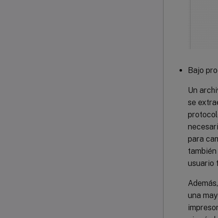
Bajo pro
Un archi
se extra
protocol
necesari
para cam
también 
usuario
Además, 
una mayo
impresor