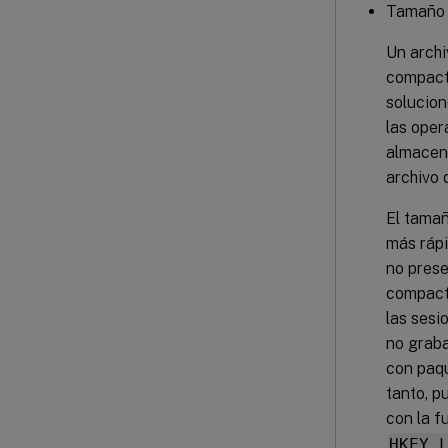
Tamaño 
Un archi
compact
solucion
las oper
almacena
archivo 
El tamañ
más rápi
no prese
compacto
las sesi
no graba
con paqu
tanto, p
con la f
HKEY_