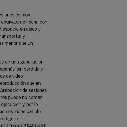
Hardware
esiones es muy
del
servidor
 equivalente hecha con
de
l espacio en disco y
Grabación
ransportar y
de
sesiones
ces menor que un
Escalado
vertical
uce en una generación
además, sin pérdida y
Escalado
tos de vídeo
horizontal
 reproducción que en
 Grabación de sesiones
Capacidad
ones puede no contar
de la red
jecución y, por lo
ción es incompatible
Almacenamiento
 configure
ent\DropH264Enabl