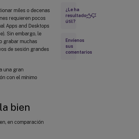
y entrada de
¿Le ha
tionar miles o decenas
datos
resultado
ones requieren pocos
Ráfagas
útil?
tual Apps and Desktops
y fallos
e). Sin embargo, le
Envíenos
do grabar muchas
Diseño
sus
con
ivos de sesión grandes
comentarios
capacidad
de reserva
za una gran
Retrasos y
ón con el mínimo
reproducción
en directo
Escalabilidad
la bien
del sistema
ien, en comparación
Medición
del
rendimiento