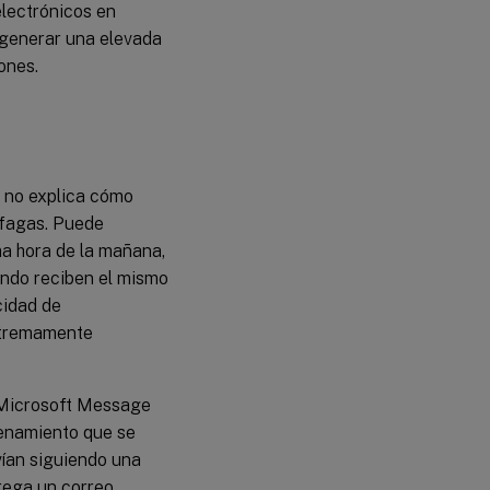
electrónicos en
 generar una elevada
ones.
o no explica cómo
áfagas. Puede
ma hora de la mañana,
ando reciben el mismo
cidad de
xtremamente
 Microsoft Message
enamiento que se
vían siguiendo una
rega un correo