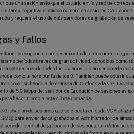
 que una sesión en la que el usuario envía y recibe correos 
or lo tanto, registrar el mismo número de sesiones CAD puede
rada y requerir el uso de más servidores de grabación de sesi
as y fallos
 anterior presupone un procesamiento de datos uniforme, per
 sistema períodos breves de gran actividad, conocidos como r
una ráfaga cuando todos los usuarios inician sesión a la mis
conoce como la hora punta de las 9. También puede ocurrir cu
trónico en su bandeja de entrada de Outlook a la vez. La velo
nto de 5,0 Mbps del servidor de Grabación de sesiones es e
 para hacer frente a esta súbita demanda.
de Grabación de sesiones que se ejecuta en cada VDA utiliza
SMQ) para enviar datos grabados al Administrador de almac
el servidor central de grabación de sesiones. Los datos se en
de almacenamiento y reenvío, similar a la forma en que se ent