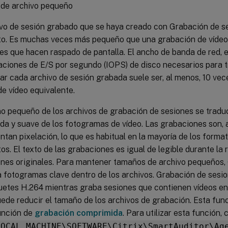
de archivo pequeño
vo de sesión grabado que se haya creado con Grabación de s
o. Es muchas veces más pequeño que una grabación de vídeo
es que hacen raspado de pantalla. El ancho de banda de red, e
aciones de E/S por segundo (IOPS) de disco necesarios para t
r cada archivo de sesión grabada suele ser, al menos, 10 ve
de vídeo equivalente.
o pequeño de los archivos de grabación de sesiones se trad
da y suave de los fotogramas de vídeo. Las grabaciones son, 
ntan pixelación, lo que es habitual en la mayoría de los forma
s. El texto de las grabaciones es igual de legible durante la
ones originales. Para mantener tamaños de archivo pequeños,
 fotogramas clave dentro de los archivos. Grabación de sesi
etes H.264 mientras graba sesiones que contienen vídeos en e
uede reducir el tamaño de los archivos de grabación. Esta fun
unción de
grabación comprimida
. Para utilizar esta función,
LOCAL_MACHINE\SOFTWARE\Citrix\SmartAuditor\Ag