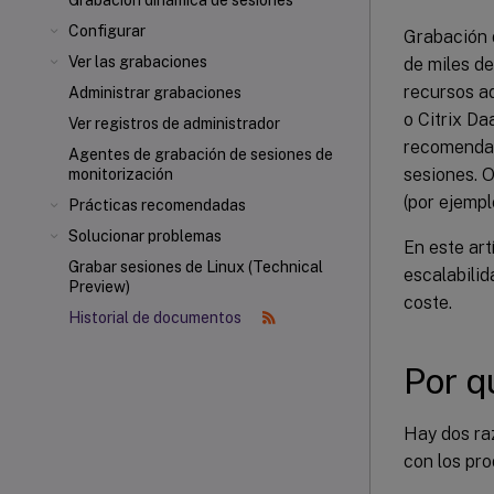
Grabación dinámica de sesiones
Configurar
Grabación d
Ver las grabaciones
de miles de
recursos ad
Administrar grabaciones
o Citrix Da
Ver registros de administrador
recomendam
Agentes de grabación de sesiones de
sesiones. O
monitorización
(por ejempl
Prácticas recomendadas
Solucionar problemas
En este ar
Grabar sesiones de Linux (Technical
escalabili
Preview)
coste.
Historial de documentos
Por q
Hay dos ra
con los pr