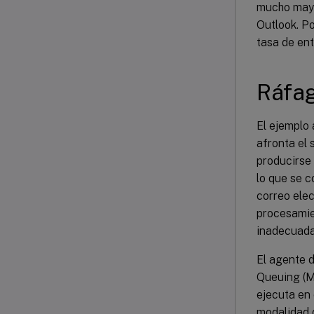
mucho mayor
Outlook. P
tasa de ent
Ráfag
El ejemplo
afronta el
producirse 
lo que se 
correo elec
procesamie
inadecuada
El agente 
Queuing (M
ejecuta en 
modalidad 