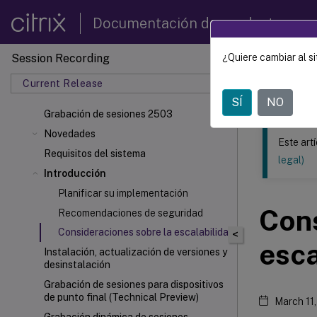
Documentación de productos
Session Recording
¿Quiere cambiar al si
Este contenid
Current Release
Grabac
SÍ
NO
Grabación de sesiones 2503
Novedades
Este art
Requisitos del sistema
legal)
Introducción
Planificar su implementación
Cons
Recomendaciones de seguridad
Consideraciones sobre la escalabilidad
<
esca
Instalación, actualización de versiones y
desinstalación
Grabación de sesiones para dispositivos
de punto final (Technical Preview)
March 11