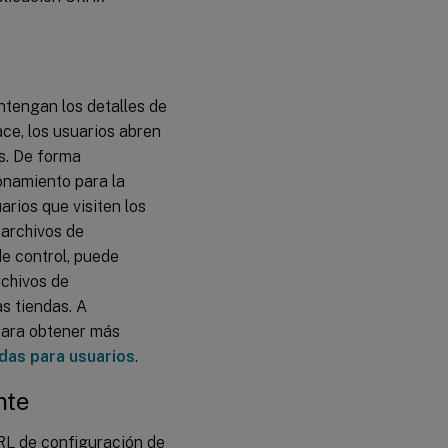
ntengan los detalles de
ace, los usuarios abren
as. De forma
ionamiento para la
arios que visiten los
 archivos de
de control, puede
rchivos de
s tiendas. A
 Para obtener más
das para usuarios
.
nte
RL de configuración de