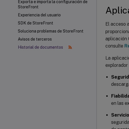
Exporta e importa la configuración de
StoreFront
Aplic
Experiencia del usuario
SDK de StoreFront
El acceso 
proporciona
Soluciona problemas de StoreFront
aplicación
Avisos de terceros
consulte
R
Historial de documentos
La aplicaci
explorador
Segurid
descarg
Fiabili
en las e
Servici
segurida