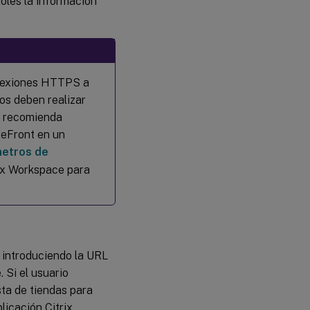
doles la información
onexiones HTTPS a
os deben realizar
x recomienda
reFront en un
etros de
rix Workspace para
 introduciendo la URL
 Si el usuario
sta de tiendas para
licación Citrix