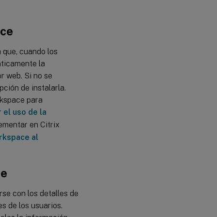
ace
a que, cuando los
áticamente la
r web. Si no se
pción de instalarla.
rkspace para
 el uso de la
ementar en Citrix
orkspace al
ce
rse con los detalles de
es de los usuarios.