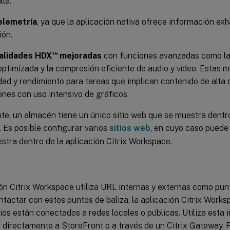
lla.
elemetría
, ya que la aplicación nativa ofrece información exh
ión.
™
alidades HDX
mejoradas
con funciones avanzadas como la
ptimizada y la compresión eficiente de audio y vídeo. Estas 
idad y rendimiento para tareas que implican contenido de alta 
ones con uso intensivo de gráficos.
, un almacén tiene un único sitio web que se muestra dentro 
 Es posible configurar varios
sitios web
, en cuyo caso pued
tra dentro de la aplicación Citrix Workspace.
s
ón Citrix Workspace utiliza URL internas y externas como punt
ntactar con estos puntos de baliza, la aplicación Citrix Wor
rios están conectados a redes locales o públicas. Utiliza esta
 directamente a StoreFront o a través de un Citrix Gateway.