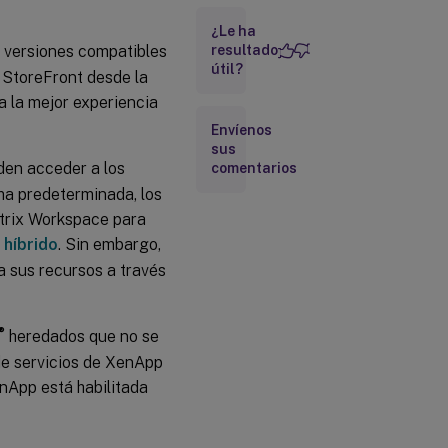
híbrido
¿Le ha
Accesos
n versiones compatibles
resultado
directos
útil?
a
 StoreFront desde la
recursos
a la mejor experiencia
Envíenos
URL de
sus
servicios
den acceder a los
comentarios
de
XenApp
ma predeterminada, los
itrix Workspace para
o híbrido
. Sin embargo,
a sus recursos a través
®
heredados que no se
de servicios de XenApp
enApp está habilitada