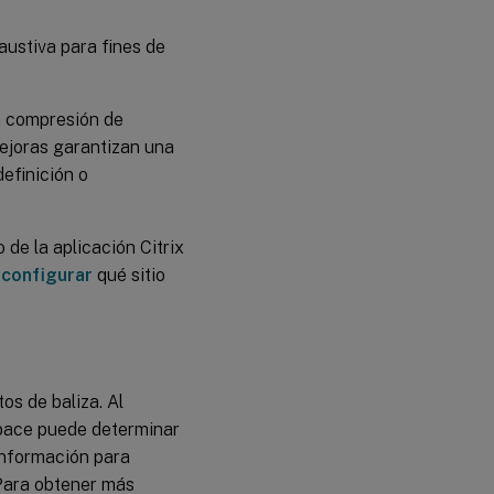
austiva para fines de
 compresión de
mejoras garantizan una
definición o
de la aplicación Citrix
e
configurar
qué sitio
os de baliza. Al
kspace puede determinar
 información para
 Para obtener más