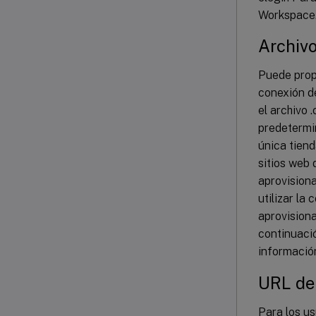
Workspace
Archivo
Puede prop
conexión de
el archivo 
predetermin
única tiend
sitios web 
aprovisiona
utilizar la
aprovisiona
continuació
informació
URL de
Para los u