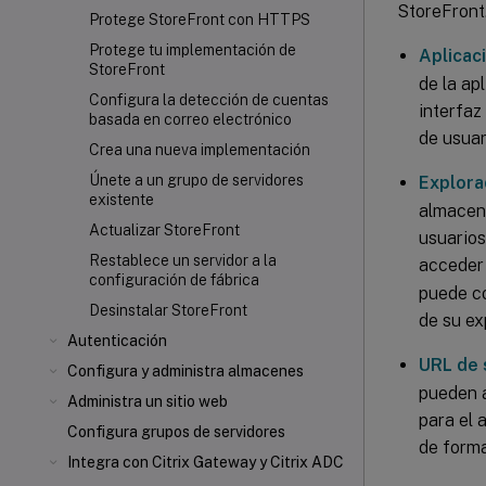
StoreFront
Protege StoreFront con HTTPS
Protege tu implementación de
Aplicac
StoreFront
de la ap
Configura la detección de cuentas
interfaz
basada en correo electrónico
de usuar
Crea una nueva implementación
Únete a un grupo de servidores
Explora
existente
almacene
Actualizar StoreFront
usuarios
Restablece un servidor a la
acceder 
configuración de fábrica
puede co
Desinstalar StoreFront
de su ex
Autenticación
URL de 
Configura y administra almacenes
pueden a
Administra un sitio web
para el 
Configura grupos de servidores
de form
Integra con Citrix Gateway y Citrix ADC