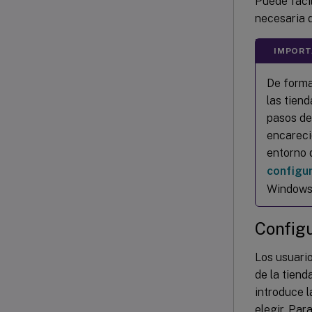
Puede facil
necesaria 
IMPORT
De forma
las tien
pasos de
encareci
entorno 
configur
Windows
Config
Los usuari
de la tiend
introduce l
elegir. Par