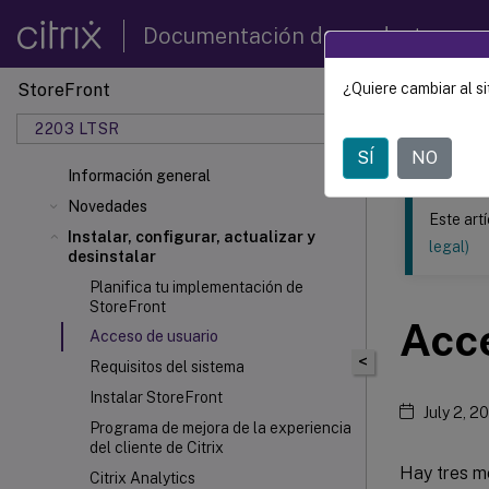
Documentación de productos
StoreFront
¿Quiere cambiar al si
Este contenid
2203 LTSR
StoreF
SÍ
NO
Información general
Novedades
Este art
Instalar, configurar, actualizar y
legal)
desinstalar
Planifica tu implementación de
StoreFront
Acc
Acceso de usuario
<
Requisitos del sistema
Instalar StoreFront
July 2, 2
Programa de mejora de la experiencia
del cliente de Citrix
Hay tres m
Citrix Analytics