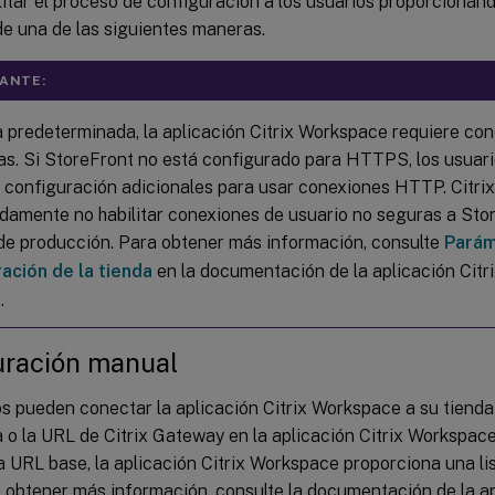
itar el proceso de configuración a los usuarios proporcionán
de una de las siguientes maneras.
ANTE:
 predeterminada, la aplicación Citrix Workspace requiere c
das. Si StoreFront no está configurado para HTTPS, los usuari
 configuración adicionales para usar conexiones HTTP. Citri
damente no habilitar conexiones de usuario no seguras a Sto
de producción. Para obtener más información, consulte
Parám
ación de la tienda
en la documentación de la aplicación Cit
.
uración manual
os pueden conectar la aplicación Citrix Workspace a su tienda
a o la URL de Citrix Gateway en la aplicación Citrix Workspace.
a URL base, la aplicación Citrix Workspace proporciona una li
a obtener más información, consulte la documentación de la ap