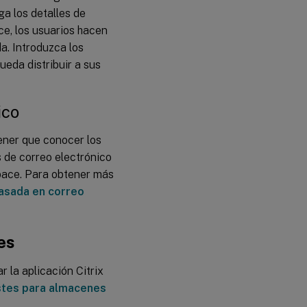
a los detalles de
ce, los usuarios hacen
a. Introduzca los
eda distribuir a sus
ico
ener que conocer los
s de correo electrónico
space. Para obtener más
asada en correo
es
r la aplicación Citrix
stes para almacenes