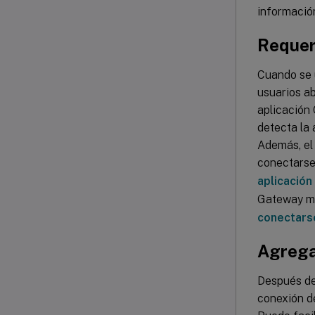
informació
Requeri
Cuando se u
usuarios ab
aplicación 
detecta la 
Además, el
conectarse
aplicación
Gateway me
conectars
Agregar
Después de 
conexión de