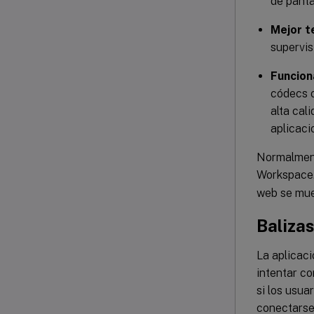
de panta
Mejor t
supervis
Funcion
códecs o
alta cal
aplicaci
Normalmente
Workspace.
web se mues
Baliza
La aplicaci
intentar co
si los usua
conectarse