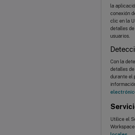
la aplicac
conexión de
clic en la 
detalles de
usuarios.
Detecci
Con la dete
detalles de
durante el 
informació
electrónic
Servici
Utilice el 
Workspace 
locales
.