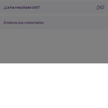
¿Le ha resultado útil?
Envíenos sus comentarios
Comentarios sobre el sitio
Sus opciones de privacidad
Condiciones legales y de
privacidad
Preferencias de cookies
docs.cloud.com
© 1999-
2026
Cloud Software Group, Inc. All rights reserved.