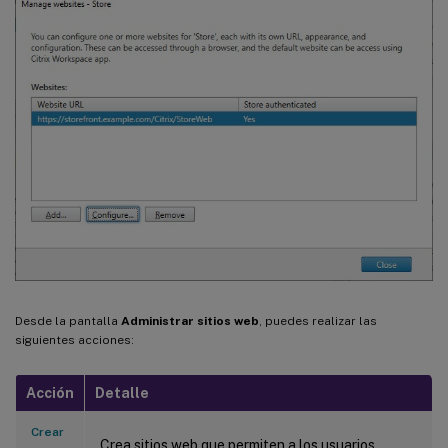
Desde la pantalla
Administrar sitios web
, puedes realizar las
siguientes acciones:
Acción
Detalle
Crear
Crea sitios web que permiten a los usuarios