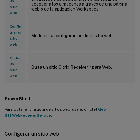
un
acceder a los almacenes a través de una página
sitio
web o de la aplicación Workspace.
web
Config
urar un
Modifica la configuración de tu sitio web.
sitio
web
Quitar
un
™
Quita un sitio Citrix Receiver
para Web.
sitio
web
PowerShell
Para obtener una lista de sitios web, usa el cmdlet
Get-
STFWebReceiverService
.
Configurar un sitio web