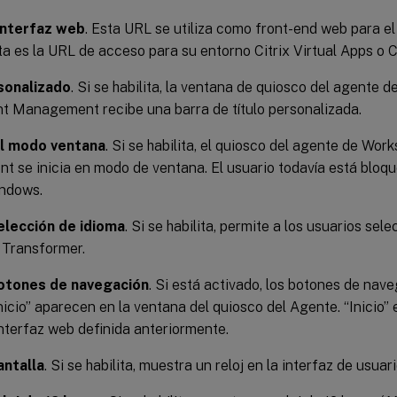
interfaz web
. Esta URL se utiliza como front-end web para el 
ta es la URL de acceso para su entorno Citrix Virtual Apps o C
sonalizado
. Si se habilita, la ventana de quiosco del agente
t Management recibe una barra de título personalizada.
el modo ventana
. Si se habilita, el quiosco del agente de Wo
 se inicia en modo de ventana. El usuario todavía está bloq
ndows.
elección de idioma
. Si se habilita, permite a los usuarios sel
 Transformer.
otones de navegación
. Si está activado, los botones de nav
Inicio” aparecen en la ventana del quiosco del Agente. “Inicio” e
nterfaz web definida anteriormente.
antalla
. Si se habilita, muestra un reloj en la interfaz de usua