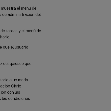
re muestra el menú de
ú de administración del
ra de tareas y el menú de
torio.
de que el usuario
az del quiosco que
ritorio a un modo
ación Citrix
ión con las
s las condiciones