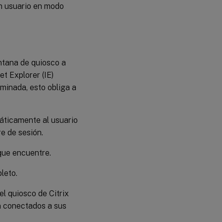
un usuario en modo
ventana de quiosco a
t Explorer (IE)
minada, esto obliga a
omáticamente al usuario
re de sesión.
 que encuentre.
leto.
a el quiosco de Citrix
 conectados a sus