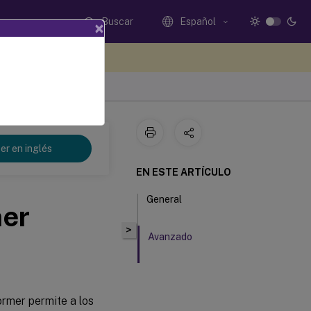
Buscar
Español
×
e sus comentarios aquí
t 2103
er en inglés
EN ESTE ARTÍCULO
General
mer
>
Avanzado
ormer permite a los