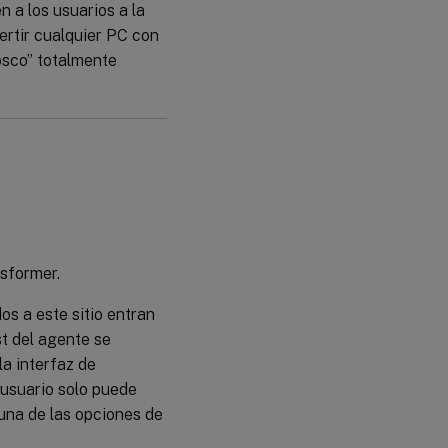
 a los usuarios a la
ertir cualquier PC con
osco” totalmente
nsformer.
dos a este sitio entran
st del agente se
la interfaz de
 usuario solo puede
guna de las opciones de