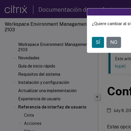
Documentación de productos
Workspace Environment Management
¿Quiere cambiar al si
Este contenid
2103
Gestió
SÍ
NO
Workspace Environment Management
2103
Novedades
Este art
Guía de inicio rápido
legal)
Requisitos del sistema
Instalación y configuración
Conf
Actualizar una implementación
<
Experiencia de usuario
Referencia de interfaz de usuario
July 8, 2
Cinta
Acciones
Estas opci