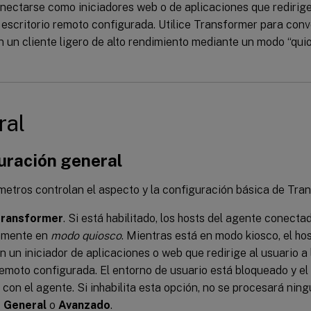
ectarse como iniciadores web o de aplicaciones que redirigen
 escritorio remoto configurada. Utilice Transformer para conv
 un cliente ligero de alto rendimiento mediante un modo “qui
ral
uración general
metros controlan el aspecto y la configuración básica de Tra
 Transformer
. Si está habilitado, los hosts del agente conecta
amente en
modo quiosco
. Mientras está en modo kiosco, el ho
n un iniciador de aplicaciones o web que redirige al usuario a 
remoto configurada. El entorno de usuario está bloqueado y el
 con el agente. Si inhabilita esta opción, no se procesará nin
s
General
o
Avanzado
.