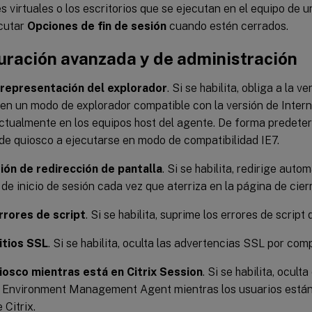
s virtuales o los escritorios que se ejecutan en el equipo de 
ecutar
Opciones de fin de sesión
cuando estén cerrados.
uración avanzada y de administración
 representación del explorador
. Si se habilita, obliga a la 
en un modo de explorador compatible con la versión de Interne
ctualmente en los equipos host del agente. De forma predeter
de quiosco a ejecutarse en modo de compatibilidad IE7.
ión de redirección de pantalla
. Si se habilita, redirige aut
 de inicio de sesión cada vez que aterriza en la página de cier
rrores de script
. Si se habilita, suprime los errores de script
itios SSL
. Si se habilita, oculta las advertencias SSL por comp
iosco mientras está en Citrix Session
. Si se habilita, ocult
Environment Management Agent mientras los usuarios están
 Citrix.