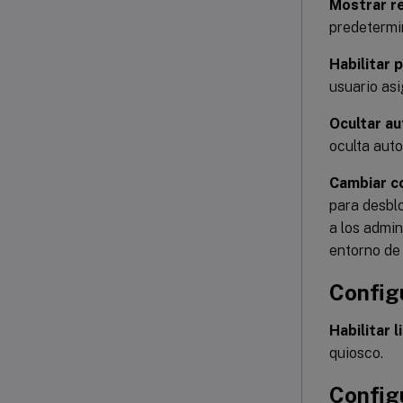
Mostrar re
predetermin
Habilitar 
usuario as
Ocultar au
oculta aut
Cambiar c
para desbl
a los admin
entorno de 
Configu
Habilitar l
quiosco.
Config