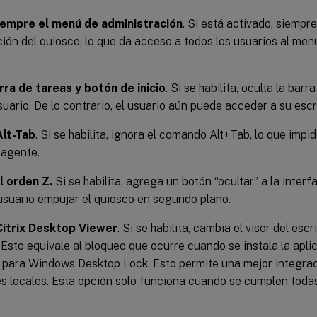
iempre el menú de administración
. Si está activado, siemp
ión del quiosco, lo que da acceso a todos los usuarios al men
rra de tareas y botón de inicio
. Si se habilita, oculta la bar
usuario. De lo contrario, el usuario aún puede acceder a su escri
Alt-Tab
. Si se habilita, ignora el comando Alt+Tab, lo que impi
 agente.
l orden Z.
Si se habilita, agrega un botón “ocultar” a la interf
usuario empujar el quiosco en segundo plano.
Citrix Desktop Viewer
. Si se habilita, cambia el visor del esc
Esto equivale al bloqueo que ocurre cuando se instala la aplic
para Windows Desktop Lock. Esto permite una mejor integrac
es locales. Esta opción solo funciona cuando se cumplen toda