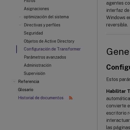
Filtros
agentes con
Asignaciones
interfaz de
optimización del sistema
Windows en
reversible.
Directivas y perfiles
Seguridad
Objetos de Active Directory
Gene
Configuración de Transformer
Parámetros avanzados
Config
Administración
Supervisión
Estos pará
Referencia
Glosario
Habilitar
Historial de documentos
automátic
convierte e
escritorio 
interactuar
las página