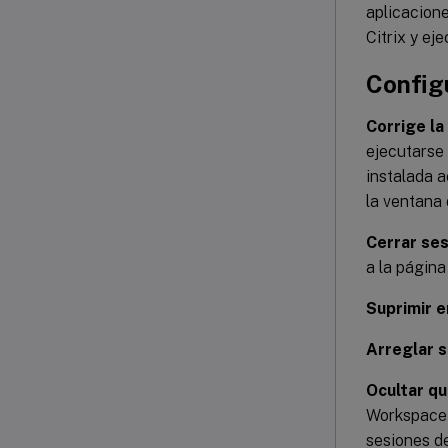
aplicacione
Citrix y ej
Config
Corrige la
ejecutarse 
instalada a
la ventana 
Cerrar ses
a la página
Suprimir e
Arreglar s
Ocultar qu
Workspace 
sesiones de