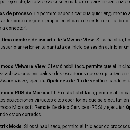
(por ejemplo, la ruta de acceso a mstsc.exe para iniciar una c
os de proceso
. Le permite especificar cualquier argumento 
nteriormente (por ejemplo, en el caso de mstsc.exe, la direc
a a conectar).
 último nombre de usuario de VMware View
. Si se habilita, 
 usuario anterior en la pantalla de inicio de sesión al iniciar u
.
el modo VMware View
. Si está habilitado, permite que el inic
as aplicaciones virtuales o los escritorios que se ejecutan en 
Mware View y ejecute
Opciones de fin de sesión
cuando est
el modo RDS de Microsoft
. Si está habilitado, permite al inic
las aplicaciones virtuales o los escritorios que se ejecutan en
 modo Microsoft Remote Desktop Services (RDS) y ejecutar
O
ndo estén cerrados.
itrix Mode
. Si está habilitado, permite al iniciador de proceso