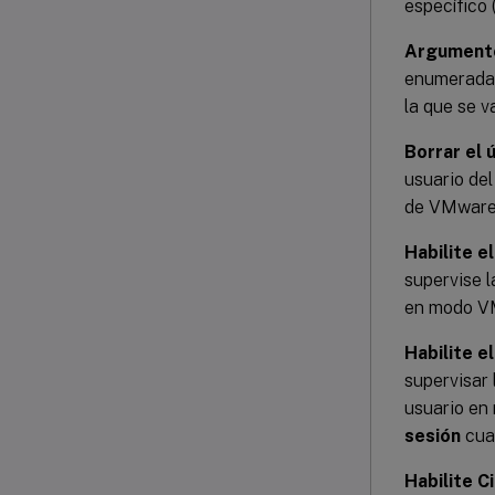
específico 
Argument
enumerada a
la que se v
Borrar el
usuario del
de VMware
Habilite 
supervise l
en modo V
Habilite 
supervisar 
usuario en
sesión
cua
Habilite C