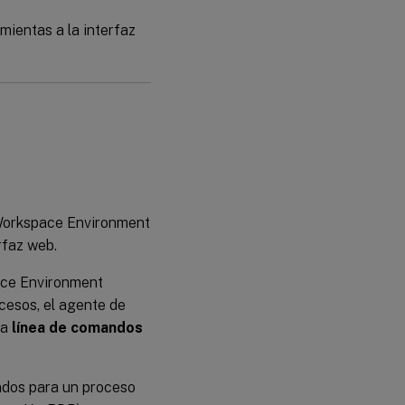
amientas a la interfaz
 Workspace Environment
rfaz web.
pace Environment
cesos, el agente de
la
línea de comandos
andos para un proceso