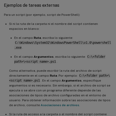
Ejemplos de tareas externas
Para un script (por ejemplo, script de PowerShell):
Si ni la ruta de la carpeta ni el nombre del script contienen
espacios en blanco:
En el campo
Ruta
, escriba lo siguiente:
C:\Windows\System32\WindowsPowerShell\v1.0\powershell
.exe
.
En el campo
Argumentos
, escriba lo siguiente:
C:\<folder
path>\<script name>.ps1
.
Como alternativa, puede escribir la ruta del archivo de script
directamente en el campo
Ruta
. Por ejemplo:
C:\<folder path>\
<script name>.ps1
. En el campo
Argumentos
, especifique
argumentos si es necesario. Sin embargo, si el archivo de script se
ejecuta o se abre con un programa diferente depende de las
asociaciones de tipos de archivo configuradas en el entorno de
usuario. Para obtener información sobre las asociaciones de tipos
de archivo, consulte
Asociaciones de archivos
.
Si la ruta de acceso a la carpeta o el nombre del script contiene