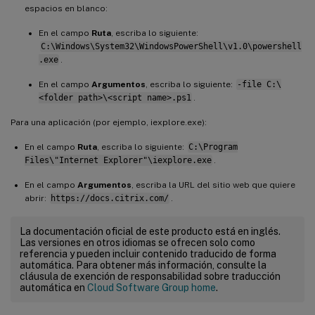
espacios en blanco:
En el campo
Ruta
, escriba lo siguiente:
C:\Windows\System32\WindowsPowerShell\v1.0\powershell
.exe
.
En el campo
Argumentos
, escriba lo siguiente:
-file C:\
<folder path>\<script name>.ps1
.
Para una aplicación (por ejemplo, iexplore.exe):
En el campo
Ruta
, escriba lo siguiente:
C:\Program
Files\"Internet Explorer"\iexplore.exe
.
En el campo
Argumentos
, escriba la URL del sitio web que quiere
abrir:
https://docs.citrix.com/
.
La documentación oficial de este producto está en inglés.
Las versiones en otros idiomas se ofrecen solo como
referencia y pueden incluir contenido traducido de forma
automática. Para obtener más información, consulte la
cláusula de exención de responsabilidad sobre traducción
automática en
Cloud Software Group home
.