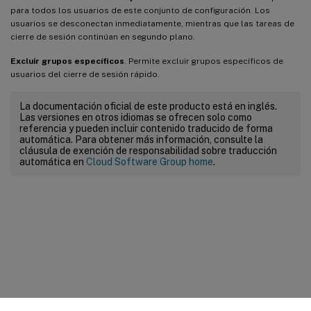
para todos los usuarios de este conjunto de configuración. Los
usuarios se desconectan inmediatamente, mientras que las tareas de
cierre de sesión continúan en segundo plano.
Excluir grupos específicos
. Permite excluir grupos específicos de
usuarios del cierre de sesión rápido.
La documentación oficial de este producto está en inglés.
Las versiones en otros idiomas se ofrecen solo como
referencia y pueden incluir contenido traducido de forma
automática. Para obtener más información, consulte la
cláusula de exención de responsabilidad sobre traducción
automática en
Cloud Software Group home
.